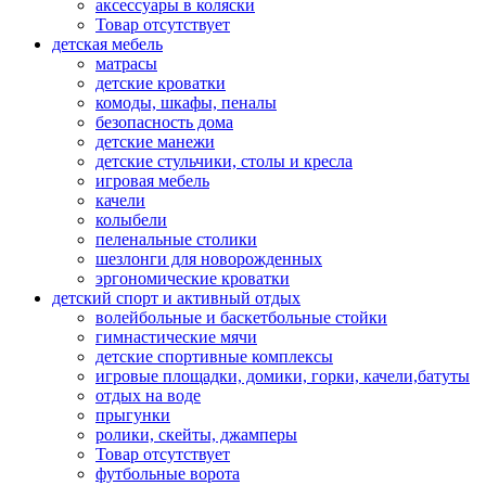
аксессуары в коляски
Товар отсутствует
детская мебель
матрасы
детские кроватки
комоды, шкафы, пеналы
безопасность дома
детские манежи
детские стульчики, столы и кресла
игровая мебель
качели
колыбели
пеленальные столики
шезлонги для новорожденных
эргономические кроватки
детский спорт и активный отдых
волейбольные и баскетбольные стойки
гимнастические мячи
детские спортивные комплексы
игровые площадки, домики, горки, качели,батуты
отдых на воде
прыгунки
ролики, скейты, джамперы
Товар отсутствует
футбольные ворота