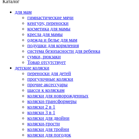
Каталог
для мам
гимнастические мячи
кенгуру, переноски
косметика для мамы
кресла для мамы
одежда и белье для мам
подушки для кормления
система безопасности для ребенка
сумки, рюкзаки
Товар отсутствует
детские коляски
переноски для детей
прогулочные коляски
прочие аксессуары
шасси к коляскам
коляски для новорожденных
коляски-трансформеры
коляски 2 в 1
коляски 3 в 1
коляски для двойни
коляски-трости
коляски для тройни
коляски для погодок