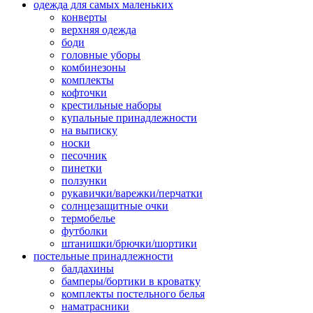
одежда для самых маленьких
конверты
верхняя одежда
боди
головные уборы
комбинезоны
комплекты
кофточки
крестильные наборы
купальные принадлежности
на выписку
носки
песочник
пинетки
ползунки
рукавички/варежки/перчатки
солнцезащитные очки
термобелье
футболки
штанишки/брючки/шортики
постельные принадлежности
балдахины
бамперы/бортики в кроватку
комплекты постельного белья
наматрасники