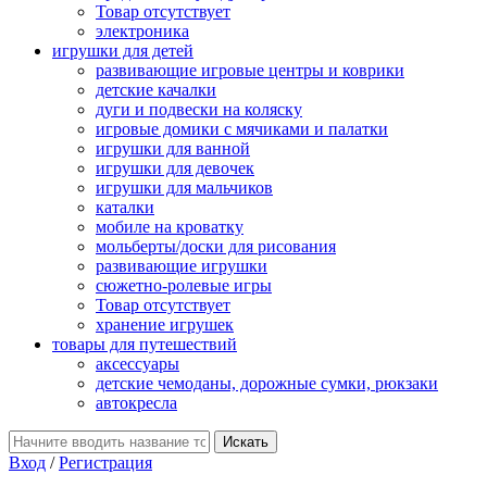
Товар отсутствует
электроника
игрушки для детей
развивающие игровые центры и коврики
детские качалки
дуги и подвески на коляску
игровые домики с мячиками и палатки
игрушки для ванной
игрушки для девочек
игрушки для мальчиков
каталки
мобиле на кроватку
мольберты/доски для рисования
развивающие игрушки
сюжетно-ролевые игры
Товар отсутствует
хранение игрушек
товары для путешествий
аксессуары
детские чемоданы, дорожные сумки, рюкзаки
автокресла
Вход
/
Регистрация