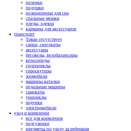
пеленки
подушки
позиционеры для сна
спальные мешки
пледы, одеяла
карманы для аксеcсуаров
транспорт
Товар отсутствует
санки, снегокаты
аксессуары
беговелы, велобалансиры
велосипеды
гидроциклы
гироскутеры
зоомобили
машины-каталки
педальные машины
самокаты
унициклы
ходунки
электромобили
уход и кормление
все для кормления
подгузники
предметы по уходу за ребенком