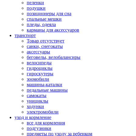
пеленки
подушки
позиционеры для сна
спальные мешки
пледы, одеяла
карманы для аксеcсуаров
транспорт
Товар отсутствует
санки, снегокаты
аксессуары
беговелы, велобалансиры
велосипеды
гидроциклы
гироскутеры
зоомобили
машины-каталки
педальные машины
самокаты
унициклы
ходунки
электромобили
уход и кормление
все для кормления
подгузники
предметы по уходу за ребенком