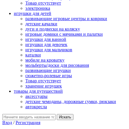
Товар отсутствует
электроника
игрушки для детей
развивающие игровые центры и коврики
детские качалки
дуги и подвески на коляску
игровые домики с мячиками и палатки
игрушки для ванной
игрушки для девочек
игрушки для мальчиков
каталки
мобиле на кроватку
мольберты/доски для рисования
развивающие игрушки
сюжетно-ролевые игры
Товар отсутствует
хранение игрушек
товары для путешествий
аксессуары
детские чемоданы, дорожные сумки, рюкзаки
автокресла
Вход
/
Регистрация