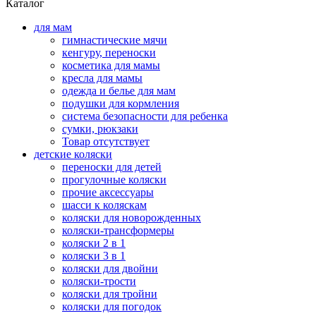
Каталог
для мам
гимнастические мячи
кенгуру, переноски
косметика для мамы
кресла для мамы
одежда и белье для мам
подушки для кормления
система безопасности для ребенка
сумки, рюкзаки
Товар отсутствует
детские коляски
переноски для детей
прогулочные коляски
прочие аксессуары
шасси к коляскам
коляски для новорожденных
коляски-трансформеры
коляски 2 в 1
коляски 3 в 1
коляски для двойни
коляски-трости
коляски для тройни
коляски для погодок