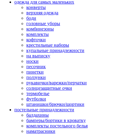
одежда для самых маленьких
конверты
верхняя одежда
боди
головные уборы
комбинезоны
комплекты
кофточки
крестильные наборы
купальные принадлежности
на выписку
носки
песочник
пинетки
ползунки
рукавички/варежки/перчатки
солнцезащитные очки
термобелье
футболки
штанишки/брючки/шортики
постельные принадлежности
балдахины
бамперы/бортики в кроватку
комплекты постельного белья
наматрасники