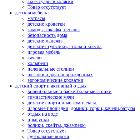
аксессуары в коляски
Товар отсутствует
детская мебель
матрасы
детские кроватки
комоды, шкафы, пеналы
безопасность дома
детские манежи
детские стульчики, столы и кресла
игровая мебель
качели
колыбели
пеленальные столики
шезлонги для новорожденных
эргономические кроватки
детский спорт и активный отдых
волейбольные и баскетбольные стойки
гимнастические мячи
детские спортивные комплексы
игровые площадки, домики, горки, качели,батуты
отдых на воде
прыгунки
ролики, скейты, джамперы
Товар отсутствует
футбольные ворота