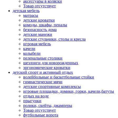
аксессуары в коляски
Товар отсутствует
детская мебель
матрасы
детские кроватки
комоды, шкафы, пеналы
безопасность дома
детские манежи
детские стульчики, столы и кресла
игровая мебель
качели
колыбели
пеленальные столики
шезлонги для новорожденных
эргономические кроватки
детский спорт и активный отдых
волейбольные и баскетбольные стойки
гимнастические мячи
детские спортивные комплексы
игровые площадки, домики, горки, качели,батуты
отдых на воде
прыгунки
ролики, скейты, джамперы
Товар отсутствует
футбольные ворота