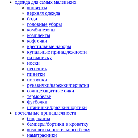
одежда для самых маленьких
конверты
верхняя одежда
боди
головные уборы
комбинезоны
комплекты
кофточки
крестильные наборы
купальные принадлежности
на выписку
носки
песочник
пинетки
ползунки
рукавички/варежки/перчатки
солнцезащитные очки
термобелье
футболки
штанишки/брючки/шортики
постельные принадлежности
балдахины
бамперы/бортики в кроватку
комплекты постельного белья
наматрасники