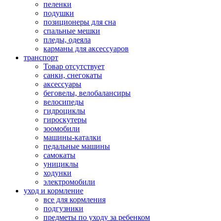
пеленки
подушки
позиционеры для сна
спальные мешки
пледы, одеяла
карманы для аксеcсуаров
транспорт
Товар отсутствует
санки, снегокаты
аксессуары
беговелы, велобалансиры
велосипеды
гидроциклы
гироскутеры
зоомобили
машины-каталки
педальные машины
самокаты
унициклы
ходунки
электромобили
уход и кормление
все для кормления
подгузники
предметы по уходу за ребенком