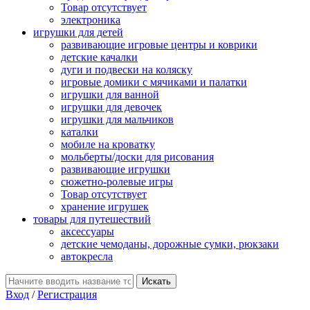
Товар отсутствует
электроника
игрушки для детей
развивающие игровые центры и коврики
детские качалки
дуги и подвески на коляску
игровые домики с мячиками и палатки
игрушки для ванной
игрушки для девочек
игрушки для мальчиков
каталки
мобиле на кроватку
мольберты/доски для рисования
развивающие игрушки
сюжетно-ролевые игры
Товар отсутствует
хранение игрушек
товары для путешествий
аксессуары
детские чемоданы, дорожные сумки, рюкзаки
автокресла
Вход
/
Регистрация