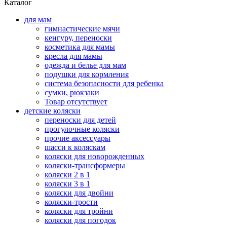
Каталог
для мам
гимнастические мячи
кенгуру, переноски
косметика для мамы
кресла для мамы
одежда и белье для мам
подушки для кормления
система безопасности для ребенка
сумки, рюкзаки
Товар отсутствует
детские коляски
переноски для детей
прогулочные коляски
прочие аксессуары
шасси к коляскам
коляски для новорожденных
коляски-трансформеры
коляски 2 в 1
коляски 3 в 1
коляски для двойни
коляски-трости
коляски для тройни
коляски для погодок