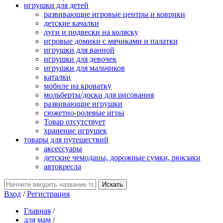
игрушки для детей
развивающие игровые центры и коврики
детские качалки
дуги и подвески на коляску
игровые домики с мячиками и палатки
игрушки для ванной
игрушки для девочек
игрушки для мальчиков
каталки
мобиле на кроватку
мольберты/доски для рисования
развивающие игрушки
сюжетно-ролевые игры
Товар отсутствует
хранение игрушек
товары для путешествий
аксессуары
детские чемоданы, дорожные сумки, рюкзаки
автокресла
Вход
/
Регистрация
Главная
/
для мам
/