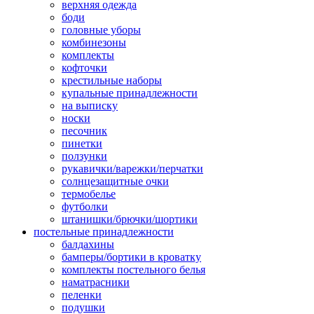
верхняя одежда
боди
головные уборы
комбинезоны
комплекты
кофточки
крестильные наборы
купальные принадлежности
на выписку
носки
песочник
пинетки
ползунки
рукавички/варежки/перчатки
солнцезащитные очки
термобелье
футболки
штанишки/брючки/шортики
постельные принадлежности
балдахины
бамперы/бортики в кроватку
комплекты постельного белья
наматрасники
пеленки
подушки