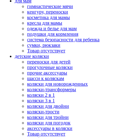
для мам
гимнастические мячи
кенгуру, переноски
косметика для мамы
кресла для мамы
одежда и белье для мам
подушки для кормления
система безопасности для ребенка
сумки, рюкзаки
Товар отсутствует
детские коляски
переноски для детей
прогулочные коляски
прочие аксессуары
шасси к коляскам
коляски для новорожденных
коляски-трансформеры
коляски 2 в 1
коляски 3 в 1
коляски для двойни
коляски-трости
коляски для тройни
коляски для погодок
аксессуары в коляски
Товар отсутствует