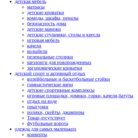
детская мебель
матрасы
детские кроватки
комоды, шкафы, пеналы
безопасность дома
детские манежи
детские стульчики, столы и кресла
игровая мебель
качели
колыбели
пеленальные столики
шезлонги для новорожденных
эргономические кроватки
детский спорт и активный отдых
волейбольные и баскетбольные стойки
гимнастические мячи
детские спортивные комплексы
игровые площадки, домики, горки, качели,батуты
отдых на воде
прыгунки
ролики, скейты, джамперы
Товар отсутствует
футбольные ворота
одежда для самых маленьких
конверты