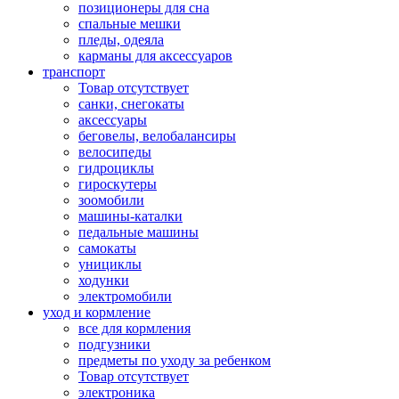
позиционеры для сна
спальные мешки
пледы, одеяла
карманы для аксеcсуаров
транспорт
Товар отсутствует
санки, снегокаты
аксессуары
беговелы, велобалансиры
велосипеды
гидроциклы
гироскутеры
зоомобили
машины-каталки
педальные машины
самокаты
унициклы
ходунки
электромобили
уход и кормление
все для кормления
подгузники
предметы по уходу за ребенком
Товар отсутствует
электроника