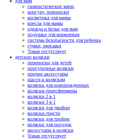
для мам
гимнастические мячи
кенгуру, переноски
косметика для мамы
кресла для мамы
одежда и белье для мам
подушки для кормления
система безопасности для ребенка
сумки, рюкзаки
Товар отсутствует
детские коляски
переноски для детей
прогулочные коляски
прочие аксессуары
шасси к коляскам
коляски для новорожденных
коляски-трансформеры
коляски 2 в 1
коляски 3 в 1
коляски для двойни
коляски-трости
коляски для тройни
коляски для погодок
аксессуары в коляски
Товар отсутствует