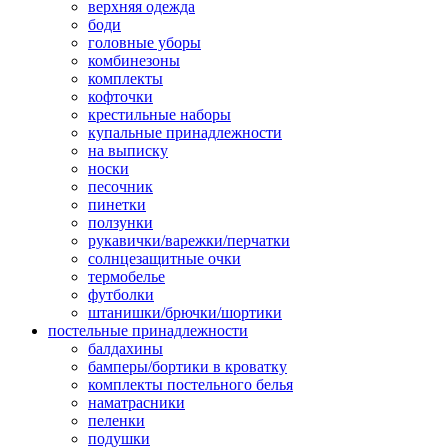
верхняя одежда
боди
головные уборы
комбинезоны
комплекты
кофточки
крестильные наборы
купальные принадлежности
на выписку
носки
песочник
пинетки
ползунки
рукавички/варежки/перчатки
солнцезащитные очки
термобелье
футболки
штанишки/брючки/шортики
постельные принадлежности
балдахины
бамперы/бортики в кроватку
комплекты постельного белья
наматрасники
пеленки
подушки