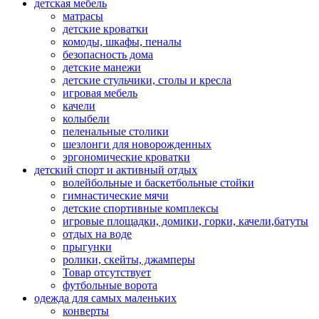
детская мебель
матрасы
детские кроватки
комоды, шкафы, пеналы
безопасность дома
детские манежи
детские стульчики, столы и кресла
игровая мебель
качели
колыбели
пеленальные столики
шезлонги для новорожденных
эргономические кроватки
детский спорт и активный отдых
волейбольные и баскетбольные стойки
гимнастические мячи
детские спортивные комплексы
игровые площадки, домики, горки, качели,батуты
отдых на воде
прыгунки
ролики, скейты, джамперы
Товар отсутствует
футбольные ворота
одежда для самых маленьких
конверты