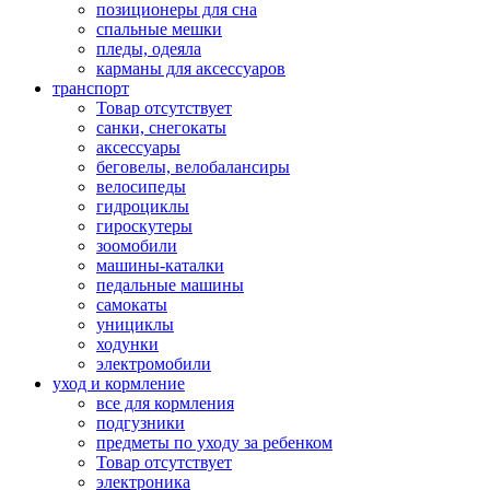
позиционеры для сна
спальные мешки
пледы, одеяла
карманы для аксеcсуаров
транспорт
Товар отсутствует
санки, снегокаты
аксессуары
беговелы, велобалансиры
велосипеды
гидроциклы
гироскутеры
зоомобили
машины-каталки
педальные машины
самокаты
унициклы
ходунки
электромобили
уход и кормление
все для кормления
подгузники
предметы по уходу за ребенком
Товар отсутствует
электроника