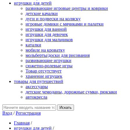
игрушки для детей
развивающие игровые центры и коврики
детские качалки
дуги и подвески на коляску
игровые домики с мячиками и палатки
игрушки для ванной
игрушки для девочек
игрушки для мальчиков
каталки
мобиле на кроватку
мольберты/доски для рисования
развивающие игрушки
сюжетно-ролевые игры
Товар отсутствует
хранение игрушек
товары для путешествий
аксессуары
детские чемоданы, дорожные сумки, рюкзаки
автокресла
Вход
/
Регистрация
Главная
/
игрушки для детей
/