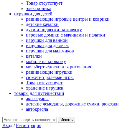
Товар отсутствует
электроника
игрушки для детей
развивающие игровые центры и коврики
детские качалки
дуги и подвески на коляску
игровые домики с мячиками и палатки
игрушки для ванной
игрушки для девочек
игрушки для мальчиков
каталки
мобиле на кроватку
мольберты/доски для рисования
развивающие игрушки
сюжетно-ролевые игры
Товар отсутствует
хранение игрушек
товары для путешествий
аксессуары
детские чемоданы, дорожные сумки, рюкзаки
автокресла
Вход
/
Регистрация