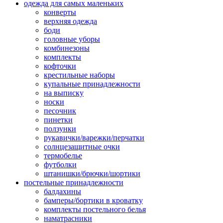
одежда для самых маленьких
конверты
верхняя одежда
боди
головные уборы
комбинезоны
комплекты
кофточки
крестильные наборы
купальные принадлежности
на выписку
носки
песочник
пинетки
ползунки
рукавички/варежки/перчатки
солнцезащитные очки
термобелье
футболки
штанишки/брючки/шортики
постельные принадлежности
балдахины
бамперы/бортики в кроватку
комплекты постельного белья
наматрасники