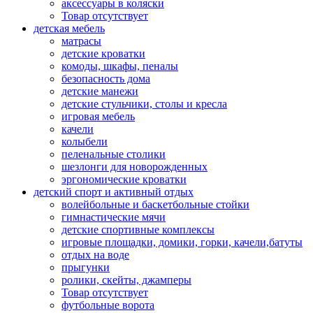
аксессуары в коляски
Товар отсутствует
детская мебель
матрасы
детские кроватки
комоды, шкафы, пеналы
безопасность дома
детские манежи
детские стульчики, столы и кресла
игровая мебель
качели
колыбели
пеленальные столики
шезлонги для новорожденных
эргономические кроватки
детский спорт и активный отдых
волейбольные и баскетбольные стойки
гимнастические мячи
детские спортивные комплексы
игровые площадки, домики, горки, качели,батуты
отдых на воде
прыгунки
ролики, скейты, джамперы
Товар отсутствует
футбольные ворота