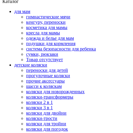
Каталог
для мам
гимнастические мячи
кенгуру, переноски
косметика для мамы
кресла для мамы
одежда и белье для мам
подушки для кормления
система безопасности для ребенка
сумки, рюкзаки
Товар отсутствует
детские коляски
переноски для детей
прогулочные коляски
прочие аксессуары
шасси к коляскам
коляски для новорожденных
коляски-трансформеры
коляски 2 в 1
коляски 3 в 1
коляски для двойни
коляски-трости
коляски для тройни
коляски для погодок