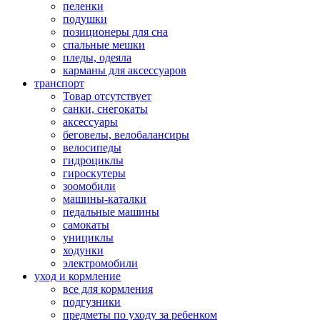
пеленки
подушки
позиционеры для сна
спальные мешки
пледы, одеяла
карманы для аксеcсуаров
транспорт
Товар отсутствует
санки, снегокаты
аксессуары
беговелы, велобалансиры
велосипеды
гидроциклы
гироскутеры
зоомобили
машины-каталки
педальные машины
самокаты
унициклы
ходунки
электромобили
уход и кормление
все для кормления
подгузники
предметы по уходу за ребенком