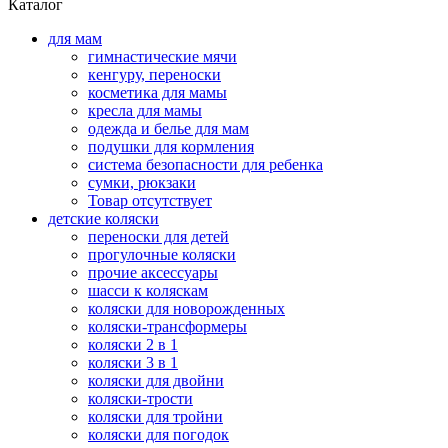
Каталог
для мам
гимнастические мячи
кенгуру, переноски
косметика для мамы
кресла для мамы
одежда и белье для мам
подушки для кормления
система безопасности для ребенка
сумки, рюкзаки
Товар отсутствует
детские коляски
переноски для детей
прогулочные коляски
прочие аксессуары
шасси к коляскам
коляски для новорожденных
коляски-трансформеры
коляски 2 в 1
коляски 3 в 1
коляски для двойни
коляски-трости
коляски для тройни
коляски для погодок