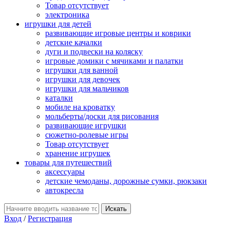
Товар отсутствует
электроника
игрушки для детей
развивающие игровые центры и коврики
детские качалки
дуги и подвески на коляску
игровые домики с мячиками и палатки
игрушки для ванной
игрушки для девочек
игрушки для мальчиков
каталки
мобиле на кроватку
мольберты/доски для рисования
развивающие игрушки
сюжетно-ролевые игры
Товар отсутствует
хранение игрушек
товары для путешествий
аксессуары
детские чемоданы, дорожные сумки, рюкзаки
автокресла
Вход
/
Регистрация