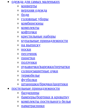
одежда для самых маленьких
конверты
верхняя одежда
боди
головные уборы
комбинезоны
комплекты
кофточки
крестильные наборы
купальные принадлежности
на выписку
носки
песочник
пинетки
ползунки
рукавички/варежки/перчатки
солнцезащитные очки
термобелье
футболки
штанишки/брючки/шортики
постельные принадлежности
балдахины
бамперы/бортики в кроватку
комплекты постельного белья
наматрасники