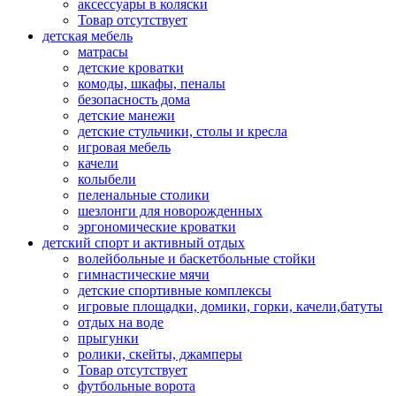
аксессуары в коляски
Товар отсутствует
детская мебель
матрасы
детские кроватки
комоды, шкафы, пеналы
безопасность дома
детские манежи
детские стульчики, столы и кресла
игровая мебель
качели
колыбели
пеленальные столики
шезлонги для новорожденных
эргономические кроватки
детский спорт и активный отдых
волейбольные и баскетбольные стойки
гимнастические мячи
детские спортивные комплексы
игровые площадки, домики, горки, качели,батуты
отдых на воде
прыгунки
ролики, скейты, джамперы
Товар отсутствует
футбольные ворота