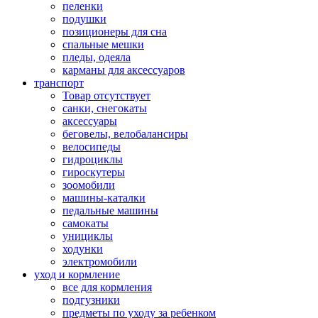
пеленки
подушки
позиционеры для сна
спальные мешки
пледы, одеяла
карманы для аксеcсуаров
транспорт
Товар отсутствует
санки, снегокаты
аксессуары
беговелы, велобалансиры
велосипеды
гидроциклы
гироскутеры
зоомобили
машины-каталки
педальные машины
самокаты
унициклы
ходунки
электромобили
уход и кормление
все для кормления
подгузники
предметы по уходу за ребенком