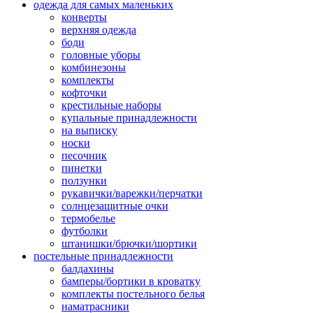
одежда для самых маленьких
конверты
верхняя одежда
боди
головные уборы
комбинезоны
комплекты
кофточки
крестильные наборы
купальные принадлежности
на выписку
носки
песочник
пинетки
ползунки
рукавички/варежки/перчатки
солнцезащитные очки
термобелье
футболки
штанишки/брючки/шортики
постельные принадлежности
балдахины
бамперы/бортики в кроватку
комплекты постельного белья
наматрасники