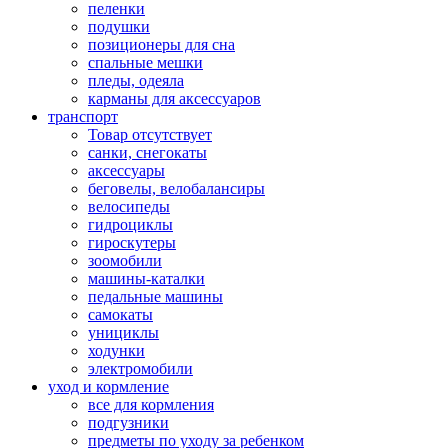
пеленки
подушки
позиционеры для сна
спальные мешки
пледы, одеяла
карманы для аксеcсуаров
транспорт
Товар отсутствует
санки, снегокаты
аксессуары
беговелы, велобалансиры
велосипеды
гидроциклы
гироскутеры
зоомобили
машины-каталки
педальные машины
самокаты
унициклы
ходунки
электромобили
уход и кормление
все для кормления
подгузники
предметы по уходу за ребенком