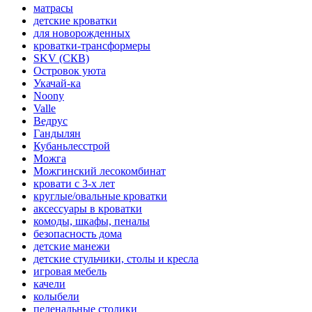
матрасы
детские кроватки
для новорожденных
кроватки-трансформеры
SKV (СКВ)
Островок уюта
Укачай-ка
Noony
Valle
Ведрус
Гандылян
Кубаньлесстрой
Можга
Можгинский лесокомбинат
кровати с 3-х лет
круглые/овальные кроватки
аксессуары в кроватки
комоды, шкафы, пеналы
безопасность дома
детские манежи
детские стульчики, столы и кресла
игровая мебель
качели
колыбели
пеленальные столики