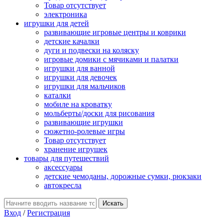
Товар отсутствует
электроника
игрушки для детей
развивающие игровые центры и коврики
детские качалки
дуги и подвески на коляску
игровые домики с мячиками и палатки
игрушки для ванной
игрушки для девочек
игрушки для мальчиков
каталки
мобиле на кроватку
мольберты/доски для рисования
развивающие игрушки
сюжетно-ролевые игры
Товар отсутствует
хранение игрушек
товары для путешествий
аксессуары
детские чемоданы, дорожные сумки, рюкзаки
автокресла
Вход
/
Регистрация