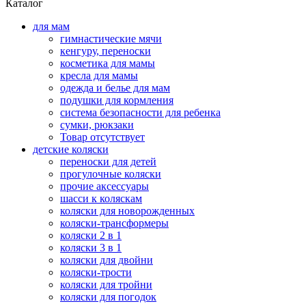
Каталог
для мам
гимнастические мячи
кенгуру, переноски
косметика для мамы
кресла для мамы
одежда и белье для мам
подушки для кормления
система безопасности для ребенка
сумки, рюкзаки
Товар отсутствует
детские коляски
переноски для детей
прогулочные коляски
прочие аксессуары
шасси к коляскам
коляски для новорожденных
коляски-трансформеры
коляски 2 в 1
коляски 3 в 1
коляски для двойни
коляски-трости
коляски для тройни
коляски для погодок