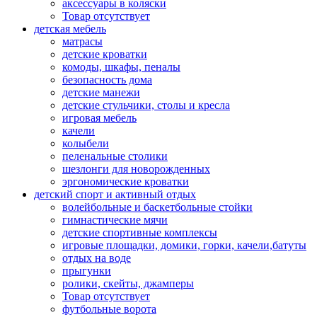
аксессуары в коляски
Товар отсутствует
детская мебель
матрасы
детские кроватки
комоды, шкафы, пеналы
безопасность дома
детские манежи
детские стульчики, столы и кресла
игровая мебель
качели
колыбели
пеленальные столики
шезлонги для новорожденных
эргономические кроватки
детский спорт и активный отдых
волейбольные и баскетбольные стойки
гимнастические мячи
детские спортивные комплексы
игровые площадки, домики, горки, качели,батуты
отдых на воде
прыгунки
ролики, скейты, джамперы
Товар отсутствует
футбольные ворота