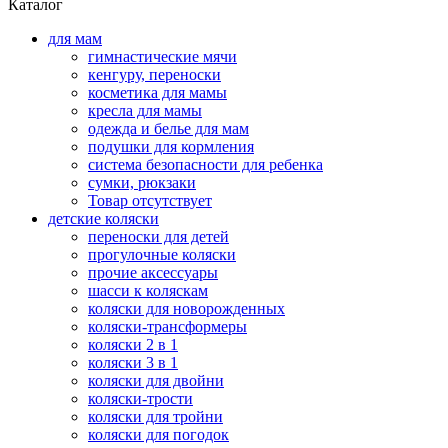
Каталог
для мам
гимнастические мячи
кенгуру, переноски
косметика для мамы
кресла для мамы
одежда и белье для мам
подушки для кормления
система безопасности для ребенка
сумки, рюкзаки
Товар отсутствует
детские коляски
переноски для детей
прогулочные коляски
прочие аксессуары
шасси к коляскам
коляски для новорожденных
коляски-трансформеры
коляски 2 в 1
коляски 3 в 1
коляски для двойни
коляски-трости
коляски для тройни
коляски для погодок