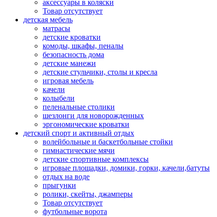
аксессуары в коляски
Товар отсутствует
детская мебель
матрасы
детские кроватки
комоды, шкафы, пеналы
безопасность дома
детские манежи
детские стульчики, столы и кресла
игровая мебель
качели
колыбели
пеленальные столики
шезлонги для новорожденных
эргономические кроватки
детский спорт и активный отдых
волейбольные и баскетбольные стойки
гимнастические мячи
детские спортивные комплексы
игровые площадки, домики, горки, качели,батуты
отдых на воде
прыгунки
ролики, скейты, джамперы
Товар отсутствует
футбольные ворота