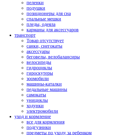
пеленки
подушки
позиционеры для сна
спальные мешки
пледы, одеяла
карманы для аксеcсуаров
транспорт
Товар отсутствует
санки, снегокаты
аксессуары
беговелы, велобалансиры
велосипеды
гидроциклы
гироскутеры
зоомобили
машины-каталки
педальные машины
самокаты
унициклы
ходунки
электромобили
уход и кормление
все для кормления
подгузники
предметы по уходу за ребенком