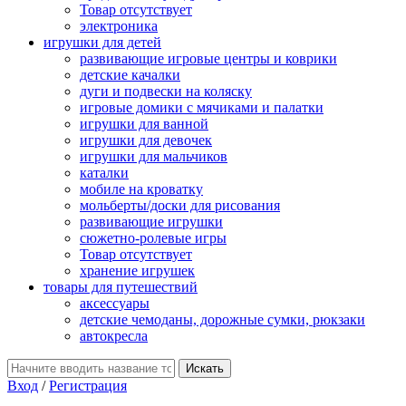
Товар отсутствует
электроника
игрушки для детей
развивающие игровые центры и коврики
детские качалки
дуги и подвески на коляску
игровые домики с мячиками и палатки
игрушки для ванной
игрушки для девочек
игрушки для мальчиков
каталки
мобиле на кроватку
мольберты/доски для рисования
развивающие игрушки
сюжетно-ролевые игры
Товар отсутствует
хранение игрушек
товары для путешествий
аксессуары
детские чемоданы, дорожные сумки, рюкзаки
автокресла
Вход
/
Регистрация