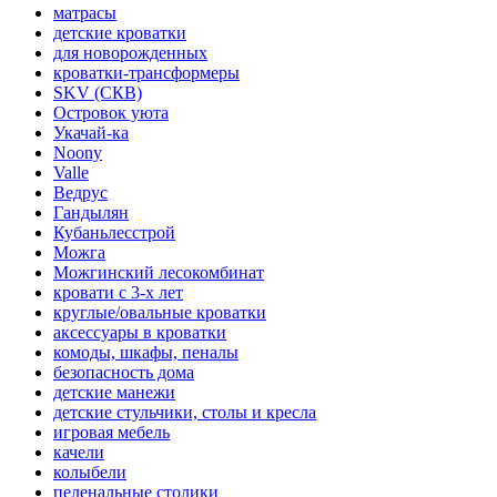
матрасы
детские кроватки
для новорожденных
кроватки-трансформеры
SKV (СКВ)
Островок уюта
Укачай-ка
Noony
Valle
Ведрус
Гандылян
Кубаньлесстрой
Можга
Можгинский лесокомбинат
кровати с 3-х лет
круглые/овальные кроватки
аксессуары в кроватки
комоды, шкафы, пеналы
безопасность дома
детские манежи
детские стульчики, столы и кресла
игровая мебель
качели
колыбели
пеленальные столики