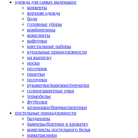
одежда для самых маленьких
конверты
верхняя одежда
боди
головные уборы
комбинезоны
комплекты
кофточки
крестильные наборы
купальные принадлежности
на выписку
носки
песочник
пинетки
ползунки
рукавички/варежки/перчатки
солнцезащитные очки
термобелье
футболки
штанишки/брючки/шортики
постельные принадлежности
балдахины
бамперы/бортики в кроватку
комплекты постельного белья
наматрасники