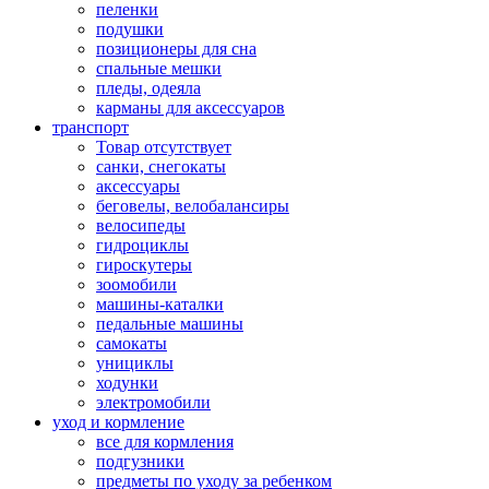
пеленки
подушки
позиционеры для сна
спальные мешки
пледы, одеяла
карманы для аксеcсуаров
транспорт
Товар отсутствует
санки, снегокаты
аксессуары
беговелы, велобалансиры
велосипеды
гидроциклы
гироскутеры
зоомобили
машины-каталки
педальные машины
самокаты
унициклы
ходунки
электромобили
уход и кормление
все для кормления
подгузники
предметы по уходу за ребенком