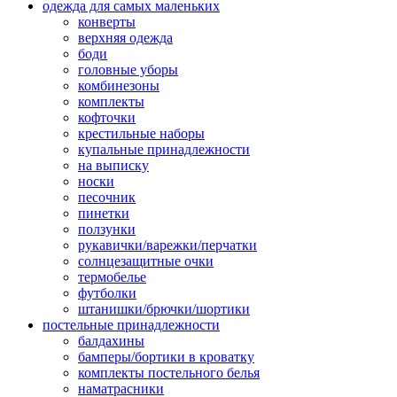
одежда для самых маленьких
конверты
верхняя одежда
боди
головные уборы
комбинезоны
комплекты
кофточки
крестильные наборы
купальные принадлежности
на выписку
носки
песочник
пинетки
ползунки
рукавички/варежки/перчатки
солнцезащитные очки
термобелье
футболки
штанишки/брючки/шортики
постельные принадлежности
балдахины
бамперы/бортики в кроватку
комплекты постельного белья
наматрасники