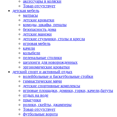
аксессуары в коляски
Товар отсутствует
детская мебель
матрасы
детские кроватки
комоды, шкафы, пеналы
безопасность дома
детские манежи
детские стульчики, столы и кресла
игровая мебель
качели
колыбели
пеленальные столики
шезлонги для новорожденных
эргономические кроватки
детский спорт и активный отдых
волейбольные и баскетбольные стойки
гимнастические мячи
детские спортивные комплексы
игровые площадки, домики, горки, качели,батуты
отдых на воде
прыгунки
ролики, скейты, джамперы
Товар отсутствует
футбольные ворота