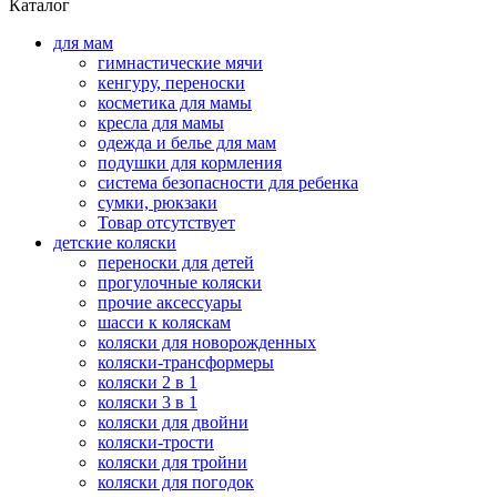
Каталог
для мам
гимнастические мячи
кенгуру, переноски
косметика для мамы
кресла для мамы
одежда и белье для мам
подушки для кормления
система безопасности для ребенка
сумки, рюкзаки
Товар отсутствует
детские коляски
переноски для детей
прогулочные коляски
прочие аксессуары
шасси к коляскам
коляски для новорожденных
коляски-трансформеры
коляски 2 в 1
коляски 3 в 1
коляски для двойни
коляски-трости
коляски для тройни
коляски для погодок