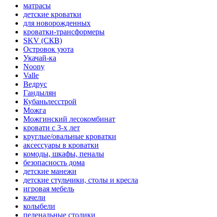
матрасы
детские кроватки
для новорожденных
кроватки-трансформеры
SKV (СКВ)
Островок уюта
Укачай-ка
Noony
Valle
Ведрус
Гандылян
Кубаньлесстрой
Можга
Можгинский лесокомбинат
кровати с 3-х лет
круглые/овальные кроватки
аксессуары в кроватки
комоды, шкафы, пеналы
безопасность дома
детские манежи
детские стульчики, столы и кресла
игровая мебель
качели
колыбели
пеленальные столики