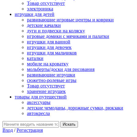
Товар отсутствует
электроника
игрушки для детей
развивающие игровые центры и коврики
детские качалки
дуги и подвески на коляску
игровые домики с мячиками и палатки
игрушки для ванной
игрушки для девочек
игрушки для мальчиков
каталки
мобиле на кроватку
мольберты/доски для рисования
развивающие игрушки
сюжетно-ролевые игры
Товар отсутствует
хранение игрушек
товары для путешествий
аксессуары
детские чемоданы, дорожные сумки, рюкзаки
автокресла
Вход
/
Регистрация