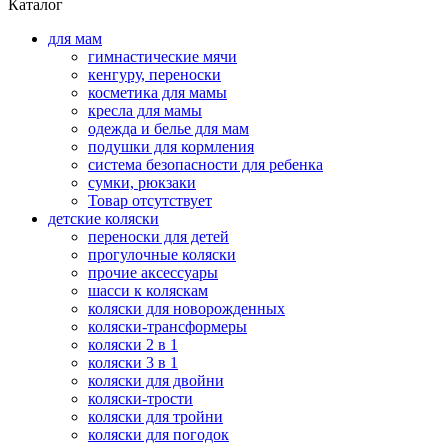
Каталог
для мам
гимнастические мячи
кенгуру, переноски
косметика для мамы
кресла для мамы
одежда и белье для мам
подушки для кормления
система безопасности для ребенка
сумки, рюкзаки
Товар отсутствует
детские коляски
переноски для детей
прогулочные коляски
прочие аксессуары
шасси к коляскам
коляски для новорожденных
коляски-трансформеры
коляски 2 в 1
коляски 3 в 1
коляски для двойни
коляски-трости
коляски для тройни
коляски для погодок