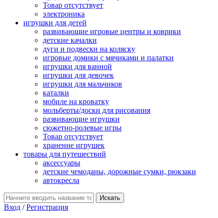
Товар отсутствует
электроника
игрушки для детей
развивающие игровые центры и коврики
детские качалки
дуги и подвески на коляску
игровые домики с мячиками и палатки
игрушки для ванной
игрушки для девочек
игрушки для мальчиков
каталки
мобиле на кроватку
мольберты/доски для рисования
развивающие игрушки
сюжетно-ролевые игры
Товар отсутствует
хранение игрушек
товары для путешествий
аксессуары
детские чемоданы, дорожные сумки, рюкзаки
автокресла
Вход
/
Регистрация