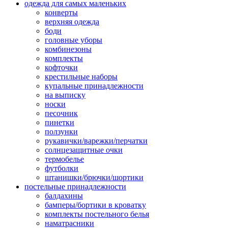
одежда для самых маленьких
конверты
верхняя одежда
боди
головные уборы
комбинезоны
комплекты
кофточки
крестильные наборы
купальные принадлежности
на выписку
носки
песочник
пинетки
ползунки
рукавички/варежки/перчатки
солнцезащитные очки
термобелье
футболки
штанишки/брючки/шортики
постельные принадлежности
балдахины
бамперы/бортики в кроватку
комплекты постельного белья
наматрасники