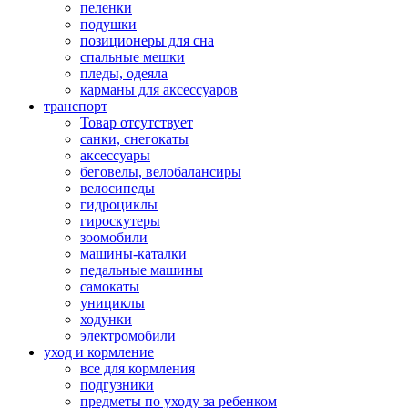
пеленки
подушки
позиционеры для сна
спальные мешки
пледы, одеяла
карманы для аксеcсуаров
транспорт
Товар отсутствует
санки, снегокаты
аксессуары
беговелы, велобалансиры
велосипеды
гидроциклы
гироскутеры
зоомобили
машины-каталки
педальные машины
самокаты
унициклы
ходунки
электромобили
уход и кормление
все для кормления
подгузники
предметы по уходу за ребенком