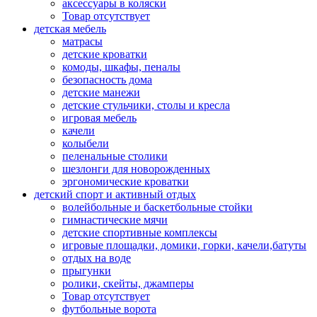
аксессуары в коляски
Товар отсутствует
детская мебель
матрасы
детские кроватки
комоды, шкафы, пеналы
безопасность дома
детские манежи
детские стульчики, столы и кресла
игровая мебель
качели
колыбели
пеленальные столики
шезлонги для новорожденных
эргономические кроватки
детский спорт и активный отдых
волейбольные и баскетбольные стойки
гимнастические мячи
детские спортивные комплексы
игровые площадки, домики, горки, качели,батуты
отдых на воде
прыгунки
ролики, скейты, джамперы
Товар отсутствует
футбольные ворота