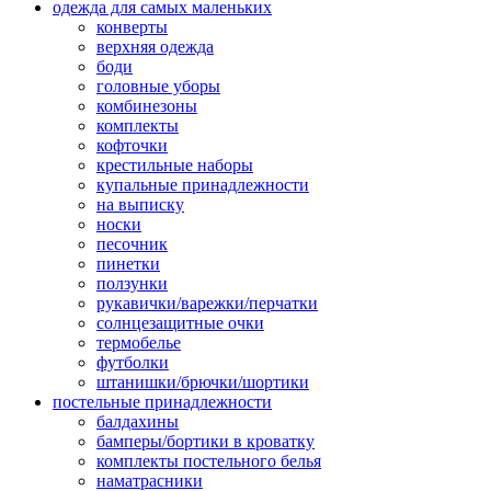
одежда для самых маленьких
конверты
верхняя одежда
боди
головные уборы
комбинезоны
комплекты
кофточки
крестильные наборы
купальные принадлежности
на выписку
носки
песочник
пинетки
ползунки
рукавички/варежки/перчатки
солнцезащитные очки
термобелье
футболки
штанишки/брючки/шортики
постельные принадлежности
балдахины
бамперы/бортики в кроватку
комплекты постельного белья
наматрасники