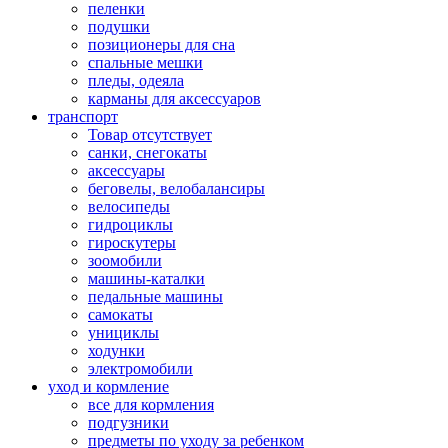
пеленки
подушки
позиционеры для сна
спальные мешки
пледы, одеяла
карманы для аксеcсуаров
транспорт
Товар отсутствует
санки, снегокаты
аксессуары
беговелы, велобалансиры
велосипеды
гидроциклы
гироскутеры
зоомобили
машины-каталки
педальные машины
самокаты
унициклы
ходунки
электромобили
уход и кормление
все для кормления
подгузники
предметы по уходу за ребенком