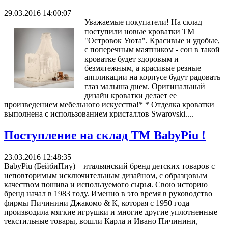
29.03.2016 14:00:07
Уважаемые покупатели! На склад
поступили новые кроватки ТМ
"Островок Уюта". Красивые и удобые,
с поперечным маятником - сон в такой
кроватке будет здоровым и
безмятежным, а красивые резные
аппликации на корпусе будут радовать
глаз малыша днем. Оригинальный
дизайн кроватки делает ее
произведением мебельного искусства!* * Отделка кроватки
выполнена с использованием кристаллов Swarovski....
Поступление на склад ТМ BabyPiu !
23.03.2016 12:48:35
BabyPiu (БейбиПиу) – итальянский бренд детских товаров с
неповторимым исключительным дизайном, с образцовым
качеством пошива и используемого сырья. Свою историю
бренд начал в 1983 году. Именно в это время в руководство
фирмы Пичинини Джакомо & К, которая с 1950 года
производила мягкие игрушки и многие другие уплотненные
текстильные товары, вошли Карла и Ивано Пичинини,