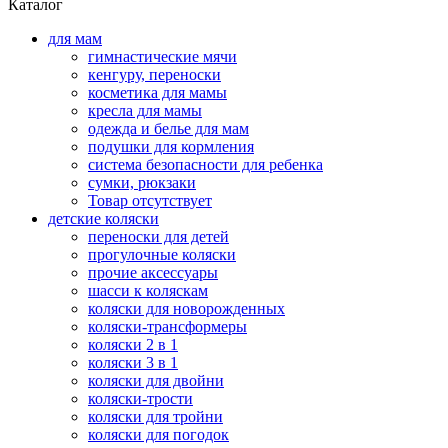
Каталог
для мам
гимнастические мячи
кенгуру, переноски
косметика для мамы
кресла для мамы
одежда и белье для мам
подушки для кормления
система безопасности для ребенка
сумки, рюкзаки
Товар отсутствует
детские коляски
переноски для детей
прогулочные коляски
прочие аксессуары
шасси к коляскам
коляски для новорожденных
коляски-трансформеры
коляски 2 в 1
коляски 3 в 1
коляски для двойни
коляски-трости
коляски для тройни
коляски для погодок