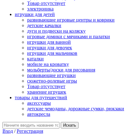
Товар отсутствует
электроника
игрушки для детей
развивающие игровые центры и коврики
детские качалки
дуги и подвески на коляску
игровые домики с мячиками и палатки
игрушки для ванной
игрушки для девочек
игрушки для мальчиков
каталки
мобиле на кроватку
мольберты/доски для рисования
развивающие игрушки
сюжетно-ролевые игры
Товар отсутствует
хранение игрушек
товары для путешествий
аксессуары
детские чемоданы, дорожные сумки, рюкзаки
автокресла
Вход
/
Регистрация