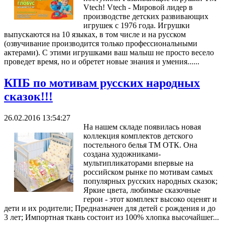
Vtech! Vtech - Мировой лидер в
производстве детских развивающих
игрушек с 1976 года. Игрушки
выпускаются на 10 языках, в том числе и на русском
(озвучивание производится только профессиональными
актерами). С этими игрушками ваш малыш не просто весело
проведет время, но и обретет новые знания и умения......
КПБ по мотивам русских народных
сказок!!!
26.02.2016 13:54:27
На нашем складе появилась новая
коллекция комплектов детского
постельного белья ТМ ОТК. Она
создана художниками-
мультипликаторами впервые на
российском рынке по мотивам самых
популярных русских народных сказок;
Яркие цвета, любимые сказочные
герои - этот комплект высоко оценят и
дети и их родители; Предназначен для детей с рождения и до
3 лет; Импортная ткань состоит из 100% хлопка высочайшег...