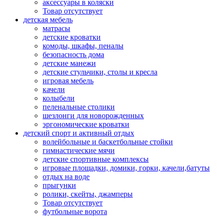
аксессуары в коляски
Товар отсутствует
детская мебель
матрасы
детские кроватки
комоды, шкафы, пеналы
безопасность дома
детские манежи
детские стульчики, столы и кресла
игровая мебель
качели
колыбели
пеленальные столики
шезлонги для новорожденных
эргономические кроватки
детский спорт и активный отдых
волейбольные и баскетбольные стойки
гимнастические мячи
детские спортивные комплексы
игровые площадки, домики, горки, качели,батуты
отдых на воде
прыгунки
ролики, скейты, джамперы
Товар отсутствует
футбольные ворота