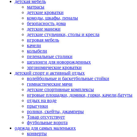
детская мебель
матрасы
детские кроватки
комоды, шкафы, пеналы
безопасность дома
детские манежи
детские стульчики, столы и кресла
игровая мебель
качели
колыбели
пеленальные столики
шезлонги для новорожденных
эргономические кроватки
детский спорт и активный отдых
волейбольные и баскетбольные стойки
гимнастические мячи
детские спортивные комплексы
игровые площадки, домики, горки, качели,батуты
отдых на воде
прыгунки
ролики, скейты, джамперы
Товар отсутствует
футбольные ворота
одежда для самых маленьких
конверты