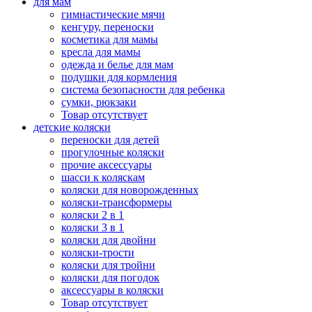
для мам
гимнастические мячи
кенгуру, переноски
косметика для мамы
кресла для мамы
одежда и белье для мам
подушки для кормления
система безопасности для ребенка
сумки, рюкзаки
Товар отсутствует
детские коляски
переноски для детей
прогулочные коляски
прочие аксессуары
шасси к коляскам
коляски для новорожденных
коляски-трансформеры
коляски 2 в 1
коляски 3 в 1
коляски для двойни
коляски-трости
коляски для тройни
коляски для погодок
аксессуары в коляски
Товар отсутствует