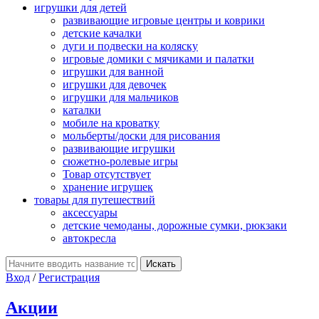
игрушки для детей
развивающие игровые центры и коврики
детские качалки
дуги и подвески на коляску
игровые домики с мячиками и палатки
игрушки для ванной
игрушки для девочек
игрушки для мальчиков
каталки
мобиле на кроватку
мольберты/доски для рисования
развивающие игрушки
сюжетно-ролевые игры
Товар отсутствует
хранение игрушек
товары для путешествий
аксессуары
детские чемоданы, дорожные сумки, рюкзаки
автокресла
Вход
/
Регистрация
Акции