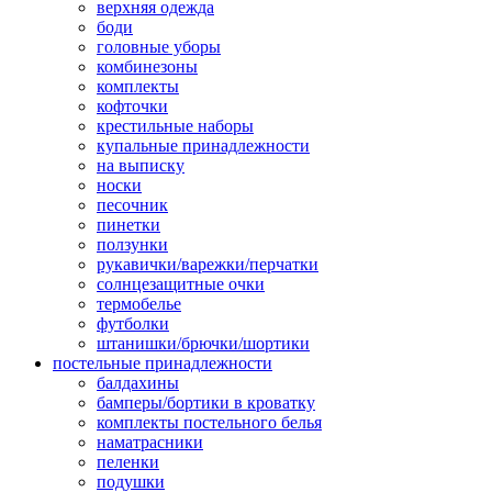
верхняя одежда
боди
головные уборы
комбинезоны
комплекты
кофточки
крестильные наборы
купальные принадлежности
на выписку
носки
песочник
пинетки
ползунки
рукавички/варежки/перчатки
солнцезащитные очки
термобелье
футболки
штанишки/брючки/шортики
постельные принадлежности
балдахины
бамперы/бортики в кроватку
комплекты постельного белья
наматрасники
пеленки
подушки