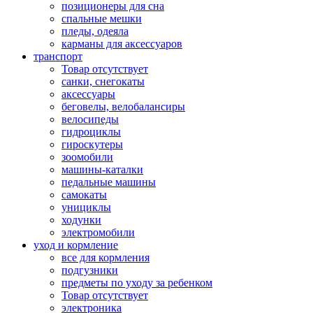
позиционеры для сна
спальные мешки
пледы, одеяла
карманы для аксеcсуаров
транспорт
Товар отсутствует
санки, снегокаты
аксессуары
беговелы, велобалансиры
велосипеды
гидроциклы
гироскутеры
зоомобили
машины-каталки
педальные машины
самокаты
унициклы
ходунки
электромобили
уход и кормление
все для кормления
подгузники
предметы по уходу за ребенком
Товар отсутствует
электроника