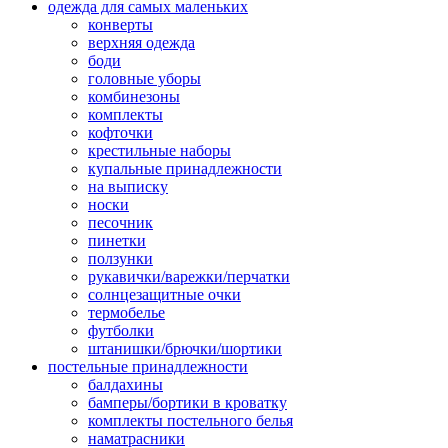
одежда для самых маленьких
конверты
верхняя одежда
боди
головные уборы
комбинезоны
комплекты
кофточки
крестильные наборы
купальные принадлежности
на выписку
носки
песочник
пинетки
ползунки
рукавички/варежки/перчатки
солнцезащитные очки
термобелье
футболки
штанишки/брючки/шортики
постельные принадлежности
балдахины
бамперы/бортики в кроватку
комплекты постельного белья
наматрасники