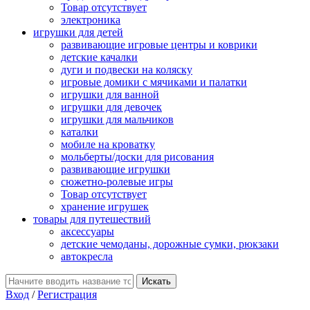
Товар отсутствует
электроника
игрушки для детей
развивающие игровые центры и коврики
детские качалки
дуги и подвески на коляску
игровые домики с мячиками и палатки
игрушки для ванной
игрушки для девочек
игрушки для мальчиков
каталки
мобиле на кроватку
мольберты/доски для рисования
развивающие игрушки
сюжетно-ролевые игры
Товар отсутствует
хранение игрушек
товары для путешествий
аксессуары
детские чемоданы, дорожные сумки, рюкзаки
автокресла
Вход
/
Регистрация