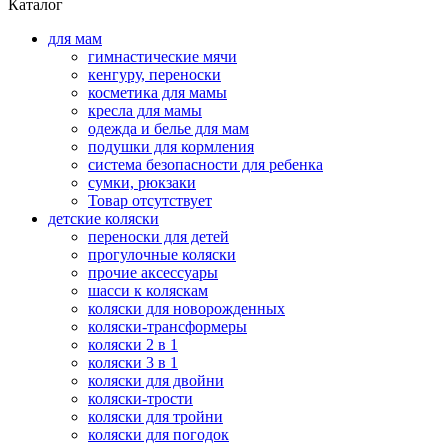
Каталог
для мам
гимнастические мячи
кенгуру, переноски
косметика для мамы
кресла для мамы
одежда и белье для мам
подушки для кормления
система безопасности для ребенка
сумки, рюкзаки
Товар отсутствует
детские коляски
переноски для детей
прогулочные коляски
прочие аксессуары
шасси к коляскам
коляски для новорожденных
коляски-трансформеры
коляски 2 в 1
коляски 3 в 1
коляски для двойни
коляски-трости
коляски для тройни
коляски для погодок