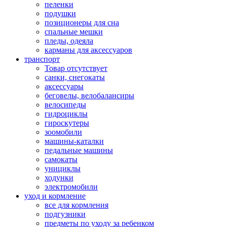
пеленки
подушки
позиционеры для сна
спальные мешки
пледы, одеяла
карманы для аксеcсуаров
транспорт
Товар отсутствует
санки, снегокаты
аксессуары
беговелы, велобалансиры
велосипеды
гидроциклы
гироскутеры
зоомобили
машины-каталки
педальные машины
самокаты
унициклы
ходунки
электромобили
уход и кормление
все для кормления
подгузники
предметы по уходу за ребенком