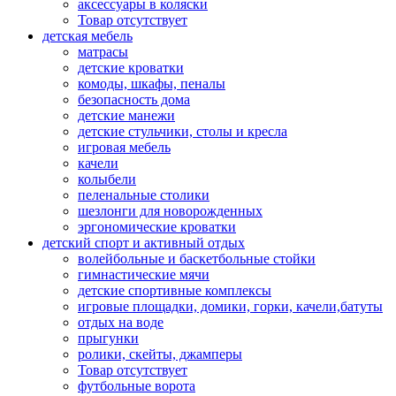
аксессуары в коляски
Товар отсутствует
детская мебель
матрасы
детские кроватки
комоды, шкафы, пеналы
безопасность дома
детские манежи
детские стульчики, столы и кресла
игровая мебель
качели
колыбели
пеленальные столики
шезлонги для новорожденных
эргономические кроватки
детский спорт и активный отдых
волейбольные и баскетбольные стойки
гимнастические мячи
детские спортивные комплексы
игровые площадки, домики, горки, качели,батуты
отдых на воде
прыгунки
ролики, скейты, джамперы
Товар отсутствует
футбольные ворота