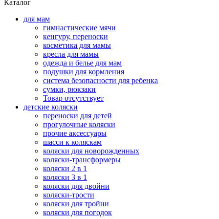
Каталог
для мам
гимнастические мячи
кенгуру, переноски
косметика для мамы
кресла для мамы
одежда и белье для мам
подушки для кормления
система безопасности для ребенка
сумки, рюкзаки
Товар отсутствует
детские коляски
переноски для детей
прогулочные коляски
прочие аксессуары
шасси к коляскам
коляски для новорожденных
коляски-трансформеры
коляски 2 в 1
коляски 3 в 1
коляски для двойни
коляски-трости
коляски для тройни
коляски для погодок