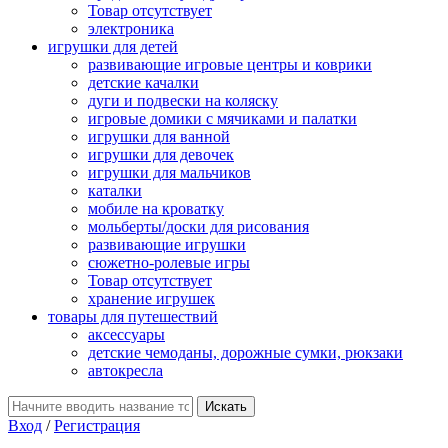
Товар отсутствует
электроника
игрушки для детей
развивающие игровые центры и коврики
детские качалки
дуги и подвески на коляску
игровые домики с мячиками и палатки
игрушки для ванной
игрушки для девочек
игрушки для мальчиков
каталки
мобиле на кроватку
мольберты/доски для рисования
развивающие игрушки
сюжетно-ролевые игры
Товар отсутствует
хранение игрушек
товары для путешествий
аксессуары
детские чемоданы, дорожные сумки, рюкзаки
автокресла
Вход
/
Регистрация