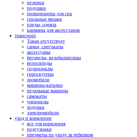
пеленки
подушки
позиционеры для сна
спальные мешки
пледы, одеяла
карманы для аксеcсуаров
транспорт
Товар отсутствует
санки, снегокаты
аксессуары
беговелы, велобалансиры
велосипеды
гидроциклы
гироскутеры
зоомобили
машины-каталки
педальные машины
самокаты
унициклы
ходунки
электромобили
уход и кормление
все для кормления
подгузники
предметы по уходу за ребенком