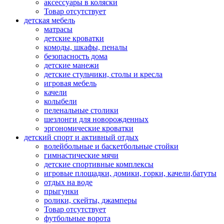
аксессуары в коляски
Товар отсутствует
детская мебель
матрасы
детские кроватки
комоды, шкафы, пеналы
безопасность дома
детские манежи
детские стульчики, столы и кресла
игровая мебель
качели
колыбели
пеленальные столики
шезлонги для новорожденных
эргономические кроватки
детский спорт и активный отдых
волейбольные и баскетбольные стойки
гимнастические мячи
детские спортивные комплексы
игровые площадки, домики, горки, качели,батуты
отдых на воде
прыгунки
ролики, скейты, джамперы
Товар отсутствует
футбольные ворота