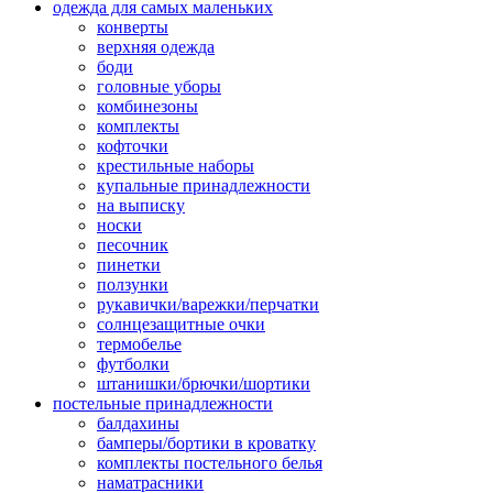
одежда для самых маленьких
конверты
верхняя одежда
боди
головные уборы
комбинезоны
комплекты
кофточки
крестильные наборы
купальные принадлежности
на выписку
носки
песочник
пинетки
ползунки
рукавички/варежки/перчатки
солнцезащитные очки
термобелье
футболки
штанишки/брючки/шортики
постельные принадлежности
балдахины
бамперы/бортики в кроватку
комплекты постельного белья
наматрасники