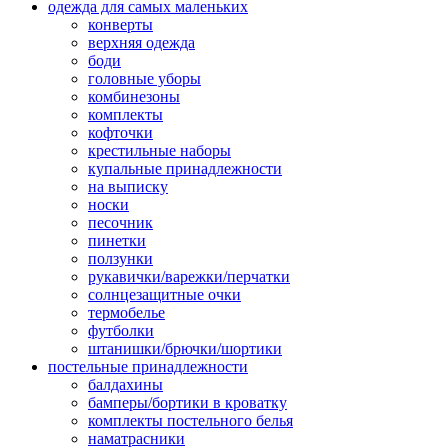
одежда для самых маленьких
конверты
верхняя одежда
боди
головные уборы
комбинезоны
комплекты
кофточки
крестильные наборы
купальные принадлежности
на выписку
носки
песочник
пинетки
ползунки
рукавички/варежки/перчатки
солнцезащитные очки
термобелье
футболки
штанишки/брючки/шортики
постельные принадлежности
балдахины
бамперы/бортики в кроватку
комплекты постельного белья
наматрасники