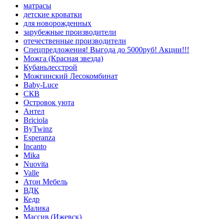
матрасы
детские кроватки
для новорожденных
зарубежные производители
отечественные производители
Спецпредложения! Выгода до 5000руб! Акции!!!
Можга (Красная звезда)
Кубаньлесстрой
Можгинский Лесокомбинат
Baby-Luce
СКВ
Островок уюта
Антел
Briciola
ByTwinz
Esperanza
Incanto
Mika
Nuovita
Valle
Атон Мебель
ВДК
Кедр
Малика
Массив (Ижевск)