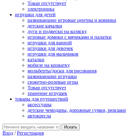
Товар отсутствует
электроника
игрушки для детей
развивающие игровые центры и коврики
детские качалки
дуги и подвески на коляску
игровые домики с мячиками и палатки
игрушки для ванной
игрушки для девочек
игрушки для мальчиков
каталки
мобиле на кроватку
мольберты/доски для рисования
развивающие игрушки
сюжетно-ролевые игры
Товар отсутствует
хранение игрушек
товары для путешествий
аксессуары
детские чемоданы, дорожные сумки, рюкзаки
автокресла
Вход
/
Регистрация