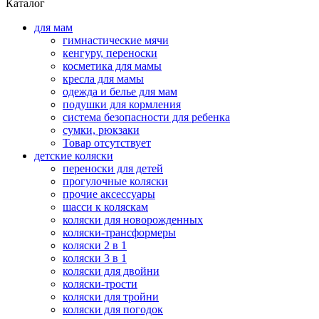
Каталог
для мам
гимнастические мячи
кенгуру, переноски
косметика для мамы
кресла для мамы
одежда и белье для мам
подушки для кормления
система безопасности для ребенка
сумки, рюкзаки
Товар отсутствует
детские коляски
переноски для детей
прогулочные коляски
прочие аксессуары
шасси к коляскам
коляски для новорожденных
коляски-трансформеры
коляски 2 в 1
коляски 3 в 1
коляски для двойни
коляски-трости
коляски для тройни
коляски для погодок