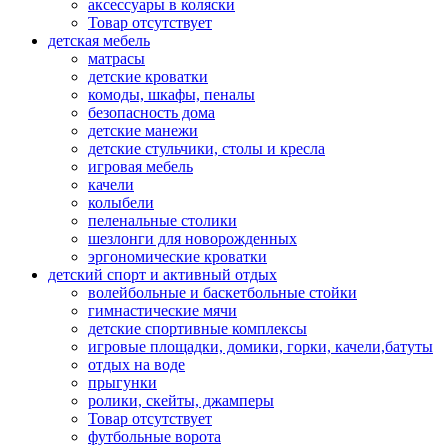
аксессуары в коляски
Товар отсутствует
детская мебель
матрасы
детские кроватки
комоды, шкафы, пеналы
безопасность дома
детские манежи
детские стульчики, столы и кресла
игровая мебель
качели
колыбели
пеленальные столики
шезлонги для новорожденных
эргономические кроватки
детский спорт и активный отдых
волейбольные и баскетбольные стойки
гимнастические мячи
детские спортивные комплексы
игровые площадки, домики, горки, качели,батуты
отдых на воде
прыгунки
ролики, скейты, джамперы
Товар отсутствует
футбольные ворота