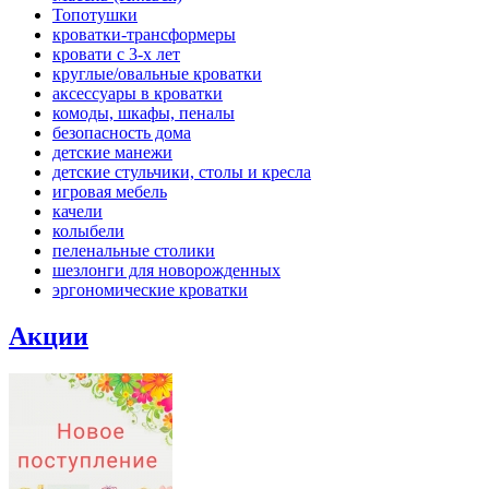
Топотушки
кроватки-трансформеры
кровати с 3-х лет
круглые/овальные кроватки
аксессуары в кроватки
комоды, шкафы, пеналы
безопасность дома
детские манежи
детские стульчики, столы и кресла
игровая мебель
качели
колыбели
пеленальные столики
шезлонги для новорожденных
эргономические кроватки
Акции