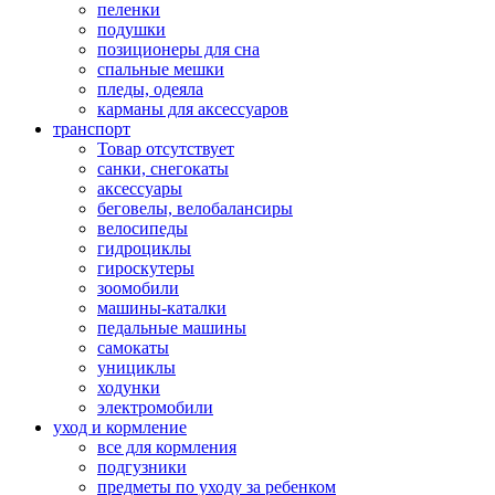
пеленки
подушки
позиционеры для сна
спальные мешки
пледы, одеяла
карманы для аксеcсуаров
транспорт
Товар отсутствует
санки, снегокаты
аксессуары
беговелы, велобалансиры
велосипеды
гидроциклы
гироскутеры
зоомобили
машины-каталки
педальные машины
самокаты
унициклы
ходунки
электромобили
уход и кормление
все для кормления
подгузники
предметы по уходу за ребенком