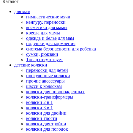
Каталог
для мам
гимнастические мячи
кенгуру, переноски
косметика для мамы
кресла для мамы
одежда и белье для мам
подушки для кормления
система безопасности для ребенка
сумки, рюкзаки
Товар отсутствует
детские коляски
переноски для детей
прогулочные коляски
прочие аксессуары
шасси к коляскам
коляски для новорожденных
коляски-трансформеры
коляски 2 в 1
коляски 3 в 1
коляски для двойни
коляски-трости
коляски для тройни
коляски для погодок