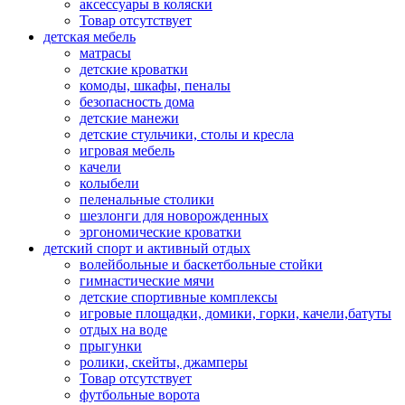
аксессуары в коляски
Товар отсутствует
детская мебель
матрасы
детские кроватки
комоды, шкафы, пеналы
безопасность дома
детские манежи
детские стульчики, столы и кресла
игровая мебель
качели
колыбели
пеленальные столики
шезлонги для новорожденных
эргономические кроватки
детский спорт и активный отдых
волейбольные и баскетбольные стойки
гимнастические мячи
детские спортивные комплексы
игровые площадки, домики, горки, качели,батуты
отдых на воде
прыгунки
ролики, скейты, джамперы
Товар отсутствует
футбольные ворота