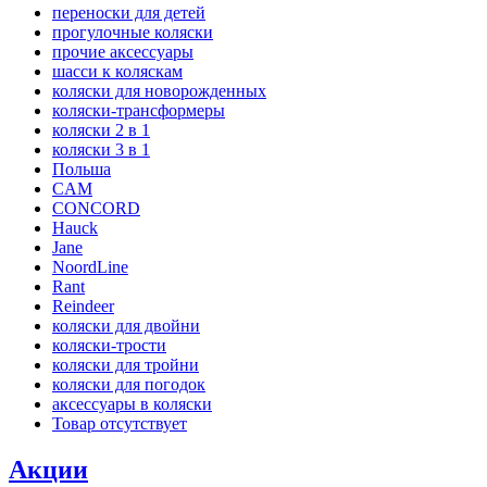
переноски для детей
прогулочные коляски
прочие аксессуары
шасси к коляскам
коляски для новорожденных
коляски-трансформеры
коляски 2 в 1
коляски 3 в 1
Польша
CAM
CONCORD
Hauck
Jane
NoordLine
Rant
Reindeer
коляски для двойни
коляски-трости
коляски для тройни
коляски для погодок
аксессуары в коляски
Товар отсутствует
Акции