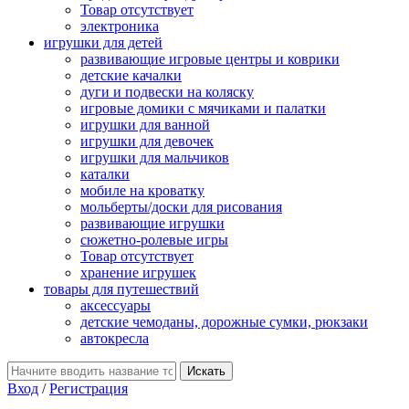
Товар отсутствует
электроника
игрушки для детей
развивающие игровые центры и коврики
детские качалки
дуги и подвески на коляску
игровые домики с мячиками и палатки
игрушки для ванной
игрушки для девочек
игрушки для мальчиков
каталки
мобиле на кроватку
мольберты/доски для рисования
развивающие игрушки
сюжетно-ролевые игры
Товар отсутствует
хранение игрушек
товары для путешествий
аксессуары
детские чемоданы, дорожные сумки, рюкзаки
автокресла
Вход
/
Регистрация