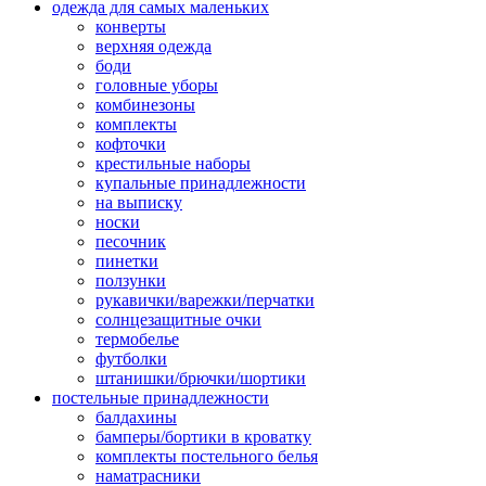
одежда для самых маленьких
конверты
верхняя одежда
боди
головные уборы
комбинезоны
комплекты
кофточки
крестильные наборы
купальные принадлежности
на выписку
носки
песочник
пинетки
ползунки
рукавички/варежки/перчатки
солнцезащитные очки
термобелье
футболки
штанишки/брючки/шортики
постельные принадлежности
балдахины
бамперы/бортики в кроватку
комплекты постельного белья
наматрасники