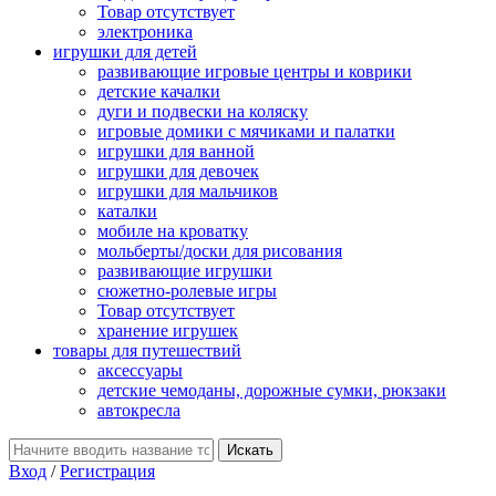
Товар отсутствует
электроника
игрушки для детей
развивающие игровые центры и коврики
детские качалки
дуги и подвески на коляску
игровые домики с мячиками и палатки
игрушки для ванной
игрушки для девочек
игрушки для мальчиков
каталки
мобиле на кроватку
мольберты/доски для рисования
развивающие игрушки
сюжетно-ролевые игры
Товар отсутствует
хранение игрушек
товары для путешествий
аксессуары
детские чемоданы, дорожные сумки, рюкзаки
автокресла
Вход
/
Регистрация