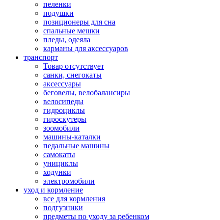
пеленки
подушки
позиционеры для сна
спальные мешки
пледы, одеяла
карманы для аксеcсуаров
транспорт
Товар отсутствует
санки, снегокаты
аксессуары
беговелы, велобалансиры
велосипеды
гидроциклы
гироскутеры
зоомобили
машины-каталки
педальные машины
самокаты
унициклы
ходунки
электромобили
уход и кормление
все для кормления
подгузники
предметы по уходу за ребенком