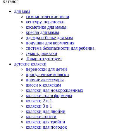
Каталог
для мам
гимнастические мячи
кенгуру, переноски
косметика для мамы
кресла для мамы
одежда и белье для мам
подушки для кормления
система безопасности для ребенка
сумки, рюкзаки
Товар отсутствует
детские коляски
переноски для детей
прогулочные коляски
прочие аксессуары
шасси к коляскам
коляски для новорожденных
коляски-трансформеры
коляски 2 в 1
коляски 3 в 1
коляски для двойни
коляски-трости
коляски для тройни
коляски для погодок