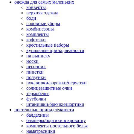
одежда для самых маленьких
конверты
верхняя одежда
боди
головные уборы
комбинезоны
комплекты
кофточки
крестильные наборы
купальные принадлежности
на выписку
носки
песочник
пинетки
ползунки
рукавички/варежки/перчатки
солнцезащитные очки
термобелье
футболки
штанишки/брючки/шортики
постельные принадлежности
балдахины
бамперы/бортики в кроватку
комплекты постельного белья
наматрасники