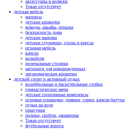
аксессуары в коляски
Товар отсутствует
детская мебель
матрасы
детские кроватки
комоды, шкафы, пеналы
безопасность дома
детские манежи
детские стульчики, столы и кресла
игровая мебель
качели
колыбели
пеленальные столики
шезлонги для новорожденных
эргономические кроватки
детский спорт и активный отдых
волейбольные и баскетбольные стойки
гимнастические мячи
детские спортивные комплексы
игровые площадки, домики, горки, качели,батуты
отдых на воде
прыгунки
ролики, скейты, джамперы
Товар отсутствует
футбольные ворота