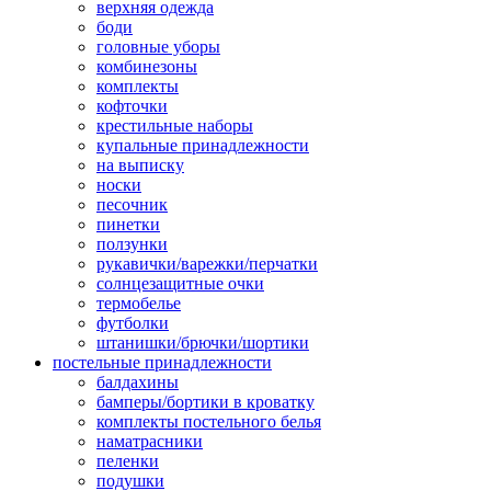
верхняя одежда
боди
головные уборы
комбинезоны
комплекты
кофточки
крестильные наборы
купальные принадлежности
на выписку
носки
песочник
пинетки
ползунки
рукавички/варежки/перчатки
солнцезащитные очки
термобелье
футболки
штанишки/брючки/шортики
постельные принадлежности
балдахины
бамперы/бортики в кроватку
комплекты постельного белья
наматрасники
пеленки
подушки