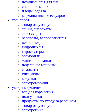
позиционеры для сна
спальные мешки
пледы, одеяла
карманы для аксеcсуаров
транспорт
Товар отсутствует
санки, снегокаты
аксессуары
беговелы, велобалансиры
велосипеды
гидроциклы
гироскутеры
зоомобили
машины-каталки
педальные машины
самокаты
унициклы
ходунки
электромобили
уход и кормление
все для кормления
подгузники
предметы по уходу за ребенком
Товар отсутствует
электроника