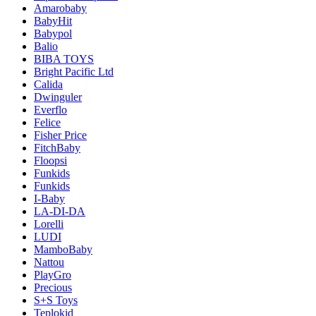
Amarobaby
BabyHit
Babypol
Balio
BIBA TOYS
Bright Pacific Ltd
Calida
Dwinguler
Everflo
Felice
Fisher Price
FitchBaby
Floopsi
Funkids
Funkids
I-Baby
LA-DI-DA
Lorelli
LUDI
MamboBaby
Nattou
PlayGro
Precious
S+S Toys
Teplokid