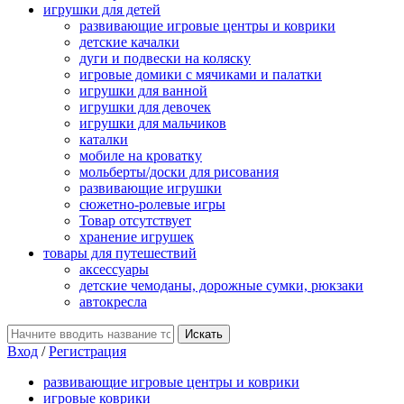
игрушки для детей
развивающие игровые центры и коврики
детские качалки
дуги и подвески на коляску
игровые домики с мячиками и палатки
игрушки для ванной
игрушки для девочек
игрушки для мальчиков
каталки
мобиле на кроватку
мольберты/доски для рисования
развивающие игрушки
сюжетно-ролевые игры
Товар отсутствует
хранение игрушек
товары для путешествий
аксессуары
детские чемоданы, дорожные сумки, рюкзаки
автокресла
Вход
/
Регистрация
развивающие игровые центры и коврики
игровые коврики