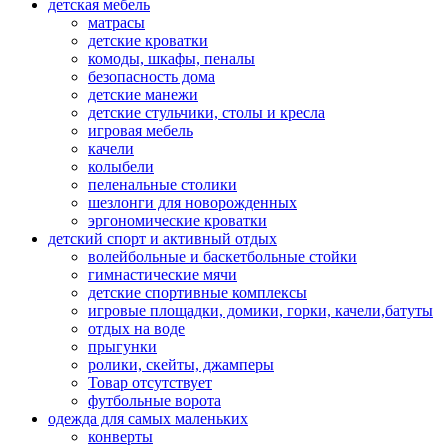
детская мебель
матрасы
детские кроватки
комоды, шкафы, пеналы
безопасность дома
детские манежи
детские стульчики, столы и кресла
игровая мебель
качели
колыбели
пеленальные столики
шезлонги для новорожденных
эргономические кроватки
детский спорт и активный отдых
волейбольные и баскетбольные стойки
гимнастические мячи
детские спортивные комплексы
игровые площадки, домики, горки, качели,батуты
отдых на воде
прыгунки
ролики, скейты, джамперы
Товар отсутствует
футбольные ворота
одежда для самых маленьких
конверты