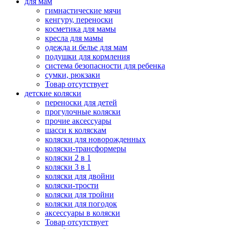
для мам
гимнастические мячи
кенгуру, переноски
косметика для мамы
кресла для мамы
одежда и белье для мам
подушки для кормления
система безопасности для ребенка
сумки, рюкзаки
Товар отсутствует
детские коляски
переноски для детей
прогулочные коляски
прочие аксессуары
шасси к коляскам
коляски для новорожденных
коляски-трансформеры
коляски 2 в 1
коляски 3 в 1
коляски для двойни
коляски-трости
коляски для тройни
коляски для погодок
аксессуары в коляски
Товар отсутствует