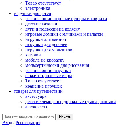
Товар отсутствует
электроника
игрушки для детей
развивающие игровые центры и коврики
детские качалки
дуги и подвески на коляску
игровые домики с мячиками и палатки
игрушки для ванной
игрушки для девочек
игрушки для мальчиков
каталки
мобиле на кроватку
мольберты/доски для рисования
развивающие игрушки
сюжетно-ролевые игры
Товар отсутствует
хранение игрушек
товары для путешествий
аксессуары
детские чемоданы, дорожные сумки, рюкзаки
автокресла
Вход
/
Регистрация