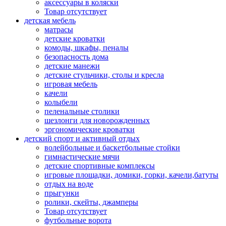
аксессуары в коляски
Товар отсутствует
детская мебель
матрасы
детские кроватки
комоды, шкафы, пеналы
безопасность дома
детские манежи
детские стульчики, столы и кресла
игровая мебель
качели
колыбели
пеленальные столики
шезлонги для новорожденных
эргономические кроватки
детский спорт и активный отдых
волейбольные и баскетбольные стойки
гимнастические мячи
детские спортивные комплексы
игровые площадки, домики, горки, качели,батуты
отдых на воде
прыгунки
ролики, скейты, джамперы
Товар отсутствует
футбольные ворота