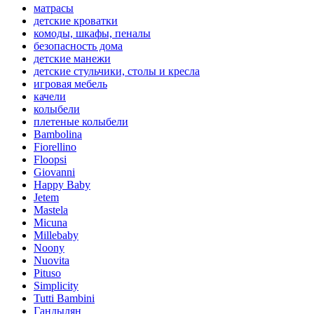
матрасы
детские кроватки
комоды, шкафы, пеналы
безопасность дома
детские манежи
детские стульчики, столы и кресла
игровая мебель
качели
колыбели
плетеные колыбели
Bambolina
Fiorellino
Floopsi
Giovanni
Happy Baby
Jetem
Mastela
Micuna
Millebaby
Noony
Nuovita
Pituso
Simplicity
Tutti Bambini
Гандылян