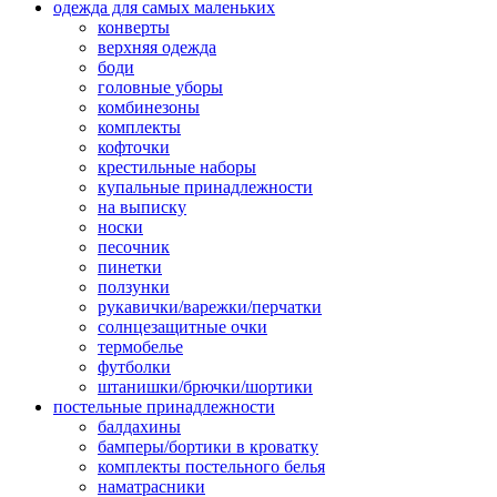
одежда для самых маленьких
конверты
верхняя одежда
боди
головные уборы
комбинезоны
комплекты
кофточки
крестильные наборы
купальные принадлежности
на выписку
носки
песочник
пинетки
ползунки
рукавички/варежки/перчатки
солнцезащитные очки
термобелье
футболки
штанишки/брючки/шортики
постельные принадлежности
балдахины
бамперы/бортики в кроватку
комплекты постельного белья
наматрасники