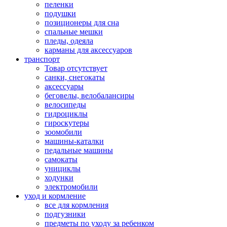
пеленки
подушки
позиционеры для сна
спальные мешки
пледы, одеяла
карманы для аксеcсуаров
транспорт
Товар отсутствует
санки, снегокаты
аксессуары
беговелы, велобалансиры
велосипеды
гидроциклы
гироскутеры
зоомобили
машины-каталки
педальные машины
самокаты
унициклы
ходунки
электромобили
уход и кормление
все для кормления
подгузники
предметы по уходу за ребенком