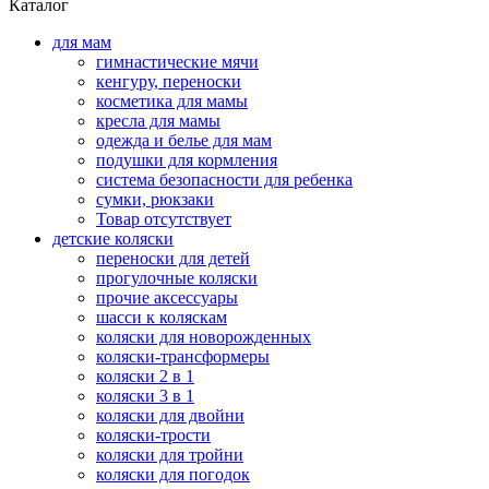
Каталог
для мам
гимнастические мячи
кенгуру, переноски
косметика для мамы
кресла для мамы
одежда и белье для мам
подушки для кормления
система безопасности для ребенка
сумки, рюкзаки
Товар отсутствует
детские коляски
переноски для детей
прогулочные коляски
прочие аксессуары
шасси к коляскам
коляски для новорожденных
коляски-трансформеры
коляски 2 в 1
коляски 3 в 1
коляски для двойни
коляски-трости
коляски для тройни
коляски для погодок