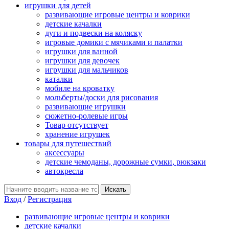
игрушки для детей
развивающие игровые центры и коврики
детские качалки
дуги и подвески на коляску
игровые домики с мячиками и палатки
игрушки для ванной
игрушки для девочек
игрушки для мальчиков
каталки
мобиле на кроватку
мольберты/доски для рисования
развивающие игрушки
сюжетно-ролевые игры
Товар отсутствует
хранение игрушек
товары для путешествий
аксессуары
детские чемоданы, дорожные сумки, рюкзаки
автокресла
Вход
/
Регистрация
развивающие игровые центры и коврики
детские качалки