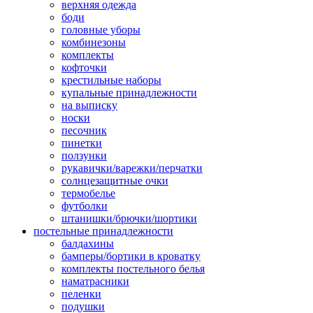
верхняя одежда
боди
головные уборы
комбинезоны
комплекты
кофточки
крестильные наборы
купальные принадлежности
на выписку
носки
песочник
пинетки
ползунки
рукавички/варежки/перчатки
солнцезащитные очки
термобелье
футболки
штанишки/брючки/шортики
постельные принадлежности
балдахины
бамперы/бортики в кроватку
комплекты постельного белья
наматрасники
пеленки
подушки