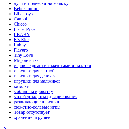
дуги и подвески на коляску
Bebe Confort
Biba Toys
Canpol
Chicco
Fisher Price
I-BABY
K's Кids
Lubby
Playgro
Tiny Love
Мир детства
игровые домики с мячиками и палатки
игрушки для ванной
игрушки для девочек
игрушки для мальчиков
каталки
мобиле на кроватку
мольберты/доски для рисования
развивающие игрушки
сюжетно-ролевые игры
Товар отсутствует
хранение игрушек