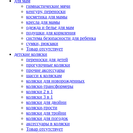
для мам
гимнастические мячи
кенгуру, переноски
косметика для мамы
кресла для мамы
одежда и белье для мам
подушки для кормления
система безопасности для ребенка
сумки, рюкзаки
Товар отсутствует
детские коляски
переноски для детей
прогулочные коляски
прочие аксессуары
шасси к коляскам
коляски для новорожденных
коляски-трансформеры
коляски 2 в 1
коляски 3 в 1
коляски для двойни
коляски-трости
коляски для тройни
коляски для погодок
аксессуары в коляски
Товар отсутствует