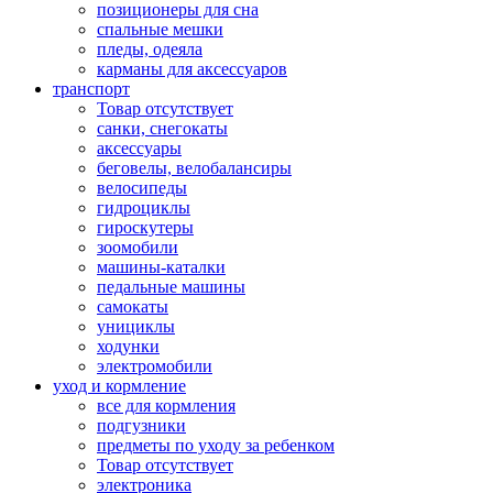
позиционеры для сна
спальные мешки
пледы, одеяла
карманы для аксеcсуаров
транспорт
Товар отсутствует
санки, снегокаты
аксессуары
беговелы, велобалансиры
велосипеды
гидроциклы
гироскутеры
зоомобили
машины-каталки
педальные машины
самокаты
унициклы
ходунки
электромобили
уход и кормление
все для кормления
подгузники
предметы по уходу за ребенком
Товар отсутствует
электроника