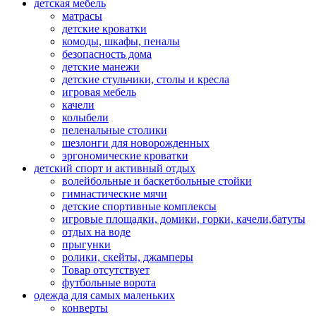
детская мебель
матрасы
детские кроватки
комоды, шкафы, пеналы
безопасность дома
детские манежи
детские стульчики, столы и кресла
игровая мебель
качели
колыбели
пеленальные столики
шезлонги для новорожденных
эргономические кроватки
детский спорт и активный отдых
волейбольные и баскетбольные стойки
гимнастические мячи
детские спортивные комплексы
игровые площадки, домики, горки, качели,батуты
отдых на воде
прыгунки
ролики, скейты, джамперы
Товар отсутствует
футбольные ворота
одежда для самых маленьких
конверты