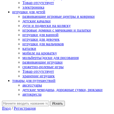
Товар отсутствует
электроника
игрушки для детей
развивающие игровые центры и коврики
детские качалки
дуги и подвески на коляску
игровые домики с мячиками и палатки
игрушки для ванной
игрушки для девочек
игрушки для мальчиков
каталки
мобиле на кроватку
мольберты/доски для рисования
развивающие игрушки
сюжетно-ролевые игры
Товар отсутствует
хранение игрушек
товары для путешествий
аксессуары
детские чемоданы, дорожные сумки, рюкзаки
автокресла
Вход
/
Регистрация