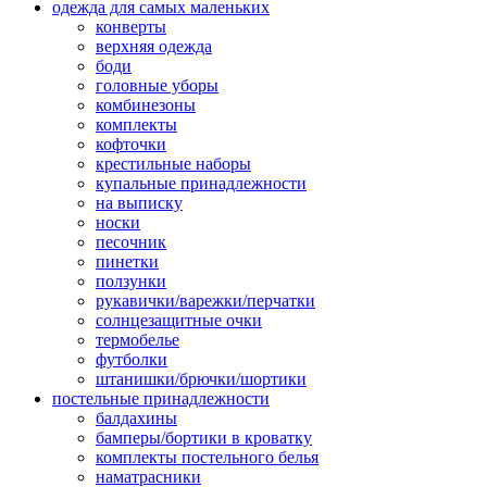
одежда для самых маленьких
конверты
верхняя одежда
боди
головные уборы
комбинезоны
комплекты
кофточки
крестильные наборы
купальные принадлежности
на выписку
носки
песочник
пинетки
ползунки
рукавички/варежки/перчатки
солнцезащитные очки
термобелье
футболки
штанишки/брючки/шортики
постельные принадлежности
балдахины
бамперы/бортики в кроватку
комплекты постельного белья
наматрасники