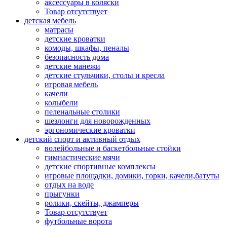
аксессуары в коляски
Товар отсутствует
детская мебель
матрасы
детские кроватки
комоды, шкафы, пеналы
безопасность дома
детские манежи
детские стульчики, столы и кресла
игровая мебель
качели
колыбели
пеленальные столики
шезлонги для новорожденных
эргономические кроватки
детский спорт и активный отдых
волейбольные и баскетбольные стойки
гимнастические мячи
детские спортивные комплексы
игровые площадки, домики, горки, качели,батуты
отдых на воде
прыгунки
ролики, скейты, джамперы
Товар отсутствует
футбольные ворота