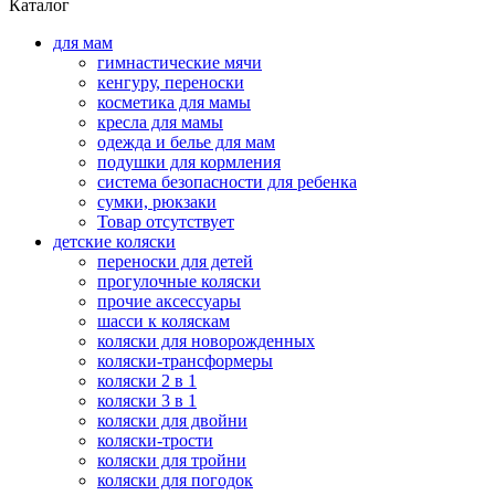
Каталог
для мам
гимнастические мячи
кенгуру, переноски
косметика для мамы
кресла для мамы
одежда и белье для мам
подушки для кормления
система безопасности для ребенка
сумки, рюкзаки
Товар отсутствует
детские коляски
переноски для детей
прогулочные коляски
прочие аксессуары
шасси к коляскам
коляски для новорожденных
коляски-трансформеры
коляски 2 в 1
коляски 3 в 1
коляски для двойни
коляски-трости
коляски для тройни
коляски для погодок