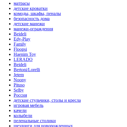
матрасы
детские кроватки
комоды, шкафы, пеналы
безопасность дома
детские манежи
манежи-ограждения
Beideli
Edy-Play
Family
Floopsi
Haenim Toy
LERADO
Beideli
Bertoni/Lorelli
Jetem
Noony
Pituso
Selby
Россия
детские стульчики, столы и кресла
игровая мебель
качели
колыбели
пеленальные столики
шезлонги для новорожденных