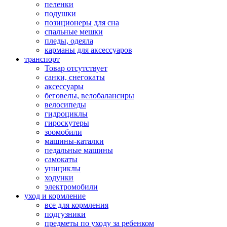
пеленки
подушки
позиционеры для сна
спальные мешки
пледы, одеяла
карманы для аксеcсуаров
транспорт
Товар отсутствует
санки, снегокаты
аксессуары
беговелы, велобалансиры
велосипеды
гидроциклы
гироскутеры
зоомобили
машины-каталки
педальные машины
самокаты
унициклы
ходунки
электромобили
уход и кормление
все для кормления
подгузники
предметы по уходу за ребенком