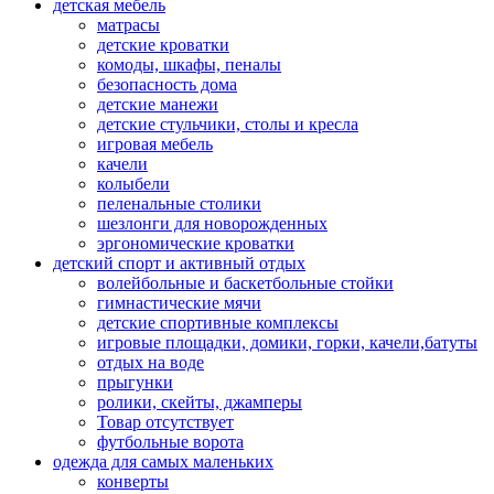
детская мебель
матрасы
детские кроватки
комоды, шкафы, пеналы
безопасность дома
детские манежи
детские стульчики, столы и кресла
игровая мебель
качели
колыбели
пеленальные столики
шезлонги для новорожденных
эргономические кроватки
детский спорт и активный отдых
волейбольные и баскетбольные стойки
гимнастические мячи
детские спортивные комплексы
игровые площадки, домики, горки, качели,батуты
отдых на воде
прыгунки
ролики, скейты, джамперы
Товар отсутствует
футбольные ворота
одежда для самых маленьких
конверты