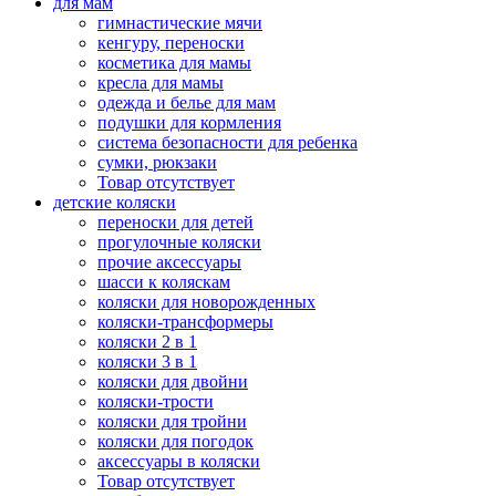
для мам
гимнастические мячи
кенгуру, переноски
косметика для мамы
кресла для мамы
одежда и белье для мам
подушки для кормления
система безопасности для ребенка
сумки, рюкзаки
Товар отсутствует
детские коляски
переноски для детей
прогулочные коляски
прочие аксессуары
шасси к коляскам
коляски для новорожденных
коляски-трансформеры
коляски 2 в 1
коляски 3 в 1
коляски для двойни
коляски-трости
коляски для тройни
коляски для погодок
аксессуары в коляски
Товар отсутствует