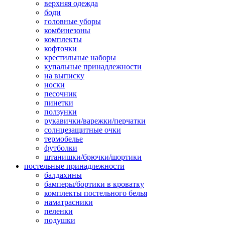
верхняя одежда
боди
головные уборы
комбинезоны
комплекты
кофточки
крестильные наборы
купальные принадлежности
на выписку
носки
песочник
пинетки
ползунки
рукавички/варежки/перчатки
солнцезащитные очки
термобелье
футболки
штанишки/брючки/шортики
постельные принадлежности
балдахины
бамперы/бортики в кроватку
комплекты постельного белья
наматрасники
пеленки
подушки