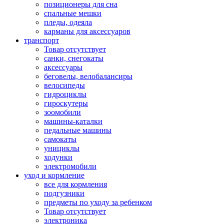
позиционеры для сна
спальные мешки
пледы, одеяла
карманы для аксеcсуаров
транспорт
Товар отсутствует
санки, снегокаты
аксессуары
беговелы, велобалансиры
велосипеды
гидроциклы
гироскутеры
зоомобили
машины-каталки
педальные машины
самокаты
унициклы
ходунки
электромобили
уход и кормление
все для кормления
подгузники
предметы по уходу за ребенком
Товар отсутствует
электроника