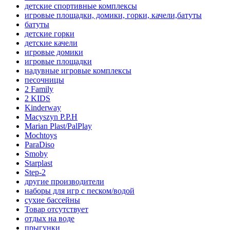
детские спортивные комплексы
игровые площадки, домики, горки, качели,батуты
батуты
детские горки
детские качели
игровые домики
игровые площадки
надувные игровые комплексы
песочницы
2 Family
2 KIDS
Kinderway
Macyszyn P.P.H
Marian Plast/PalPlay
Mochtoys
ParaDiso
Smoby
Starplast
Step-2
другие производители
наборы для игр с песком/водой
сухие бассейны
Товар отсутствует
отдых на воде
прыгунки