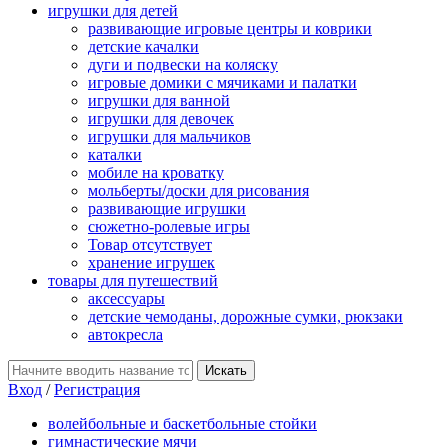
игрушки для детей
развивающие игровые центры и коврики
детские качалки
дуги и подвески на коляску
игровые домики с мячиками и палатки
игрушки для ванной
игрушки для девочек
игрушки для мальчиков
каталки
мобиле на кроватку
мольберты/доски для рисования
развивающие игрушки
сюжетно-ролевые игры
Товар отсутствует
хранение игрушек
товары для путешествий
аксессуары
детские чемоданы, дорожные сумки, рюкзаки
автокресла
Вход
/
Регистрация
волейбольные и баскетбольные стойки
гимнастические мячи