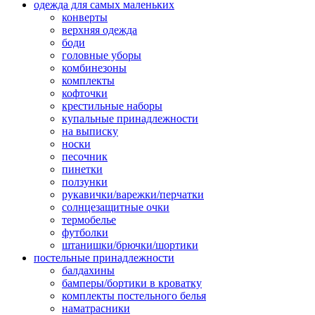
одежда для самых маленьких
конверты
верхняя одежда
боди
головные уборы
комбинезоны
комплекты
кофточки
крестильные наборы
купальные принадлежности
на выписку
носки
песочник
пинетки
ползунки
рукавички/варежки/перчатки
солнцезащитные очки
термобелье
футболки
штанишки/брючки/шортики
постельные принадлежности
балдахины
бамперы/бортики в кроватку
комплекты постельного белья
наматрасники