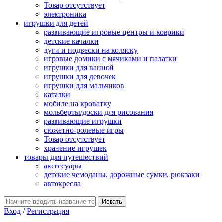
Товар отсутствует
электроника
игрушки для детей
развивающие игровые центры и коврики
детские качалки
дуги и подвески на коляску
игровые домики с мячиками и палатки
игрушки для ванной
игрушки для девочек
игрушки для мальчиков
каталки
мобиле на кроватку
мольберты/доски для рисования
развивающие игрушки
сюжетно-ролевые игры
Товар отсутствует
хранение игрушек
товары для путешествий
аксессуары
детские чемоданы, дорожные сумки, рюкзаки
автокресла
Вход
/
Регистрация