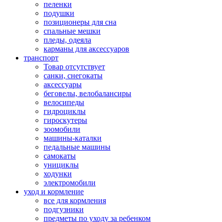
пеленки
подушки
позиционеры для сна
спальные мешки
пледы, одеяла
карманы для аксеcсуаров
транспорт
Товар отсутствует
санки, снегокаты
аксессуары
беговелы, велобалансиры
велосипеды
гидроциклы
гироскутеры
зоомобили
машины-каталки
педальные машины
самокаты
унициклы
ходунки
электромобили
уход и кормление
все для кормления
подгузники
предметы по уходу за ребенком