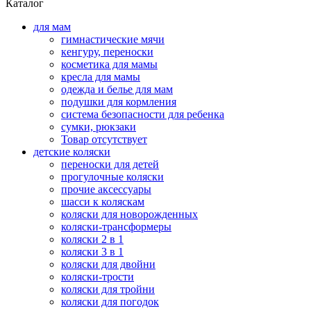
Каталог
для мам
гимнастические мячи
кенгуру, переноски
косметика для мамы
кресла для мамы
одежда и белье для мам
подушки для кормления
система безопасности для ребенка
сумки, рюкзаки
Товар отсутствует
детские коляски
переноски для детей
прогулочные коляски
прочие аксессуары
шасси к коляскам
коляски для новорожденных
коляски-трансформеры
коляски 2 в 1
коляски 3 в 1
коляски для двойни
коляски-трости
коляски для тройни
коляски для погодок