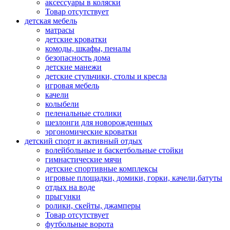
аксессуары в коляски
Товар отсутствует
детская мебель
матрасы
детские кроватки
комоды, шкафы, пеналы
безопасность дома
детские манежи
детские стульчики, столы и кресла
игровая мебель
качели
колыбели
пеленальные столики
шезлонги для новорожденных
эргономические кроватки
детский спорт и активный отдых
волейбольные и баскетбольные стойки
гимнастические мячи
детские спортивные комплексы
игровые площадки, домики, горки, качели,батуты
отдых на воде
прыгунки
ролики, скейты, джамперы
Товар отсутствует
футбольные ворота