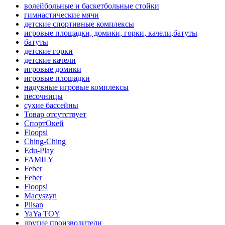
волейбольные и баскетбольные стойки
гимнастические мячи
детские спортивные комплексы
игровые площадки, домики, горки, качели,батуты
батуты
детские горки
детские качели
игровые домики
игровые площадки
надувные игровые комплексы
песочницы
сухие бассейны
Товар отсутствует
СпортОкей
Floopsi
Ching-Ching
Edu-Play
FAMILY
Feber
Feber
Floopsi
Macyszyn
Pilsan
YaYa TOY
другие производители