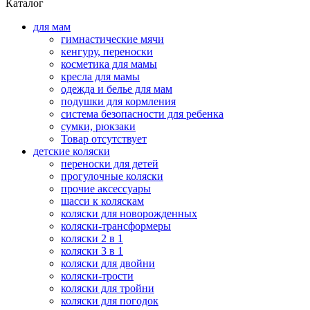
Каталог
для мам
гимнастические мячи
кенгуру, переноски
косметика для мамы
кресла для мамы
одежда и белье для мам
подушки для кормления
система безопасности для ребенка
сумки, рюкзаки
Товар отсутствует
детские коляски
переноски для детей
прогулочные коляски
прочие аксессуары
шасси к коляскам
коляски для новорожденных
коляски-трансформеры
коляски 2 в 1
коляски 3 в 1
коляски для двойни
коляски-трости
коляски для тройни
коляски для погодок