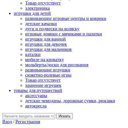
Товар отсутствует
электроника
игрушки для детей
развивающие игровые центры и коврики
детские качалки
дуги и подвески на коляску
игровые домики с мячиками и палатки
игрушки для ванной
игрушки для девочек
игрушки для мальчиков
каталки
мобиле на кроватку
мольберты/доски для рисования
развивающие игрушки
сюжетно-ролевые игры
Товар отсутствует
хранение игрушек
товары для путешествий
аксессуары
детские чемоданы, дорожные сумки, рюкзаки
автокресла
Вход
/
Регистрация