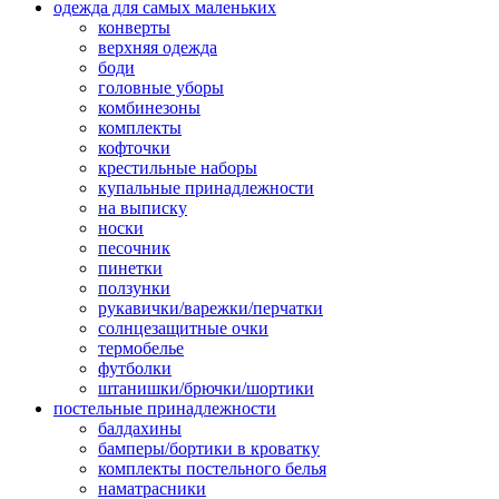
одежда для самых маленьких
конверты
верхняя одежда
боди
головные уборы
комбинезоны
комплекты
кофточки
крестильные наборы
купальные принадлежности
на выписку
носки
песочник
пинетки
ползунки
рукавички/варежки/перчатки
солнцезащитные очки
термобелье
футболки
штанишки/брючки/шортики
постельные принадлежности
балдахины
бамперы/бортики в кроватку
комплекты постельного белья
наматрасники