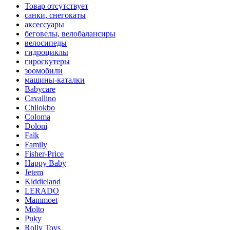
Товар отсутствует
санки, снегокаты
аксессуары
беговелы, велобалансиры
велосипеды
гидроциклы
гироскутеры
зоомобили
машины-каталки
Babycare
Cavallino
Chilokbo
Coloma
Doloni
Falk
Family
Fisher-Price
Happy Baby
Jetem
Kiddieland
LERADO
Mammoet
Molto
Puky
Rolly Toys