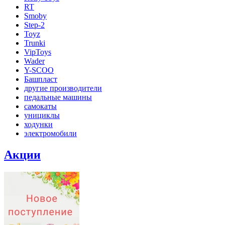
RT
Smoby
Step-2
Toyz
Trunki
VipToys
Wader
Y-SCOO
Башпласт
другие производители
педальные машины
самокаты
унициклы
ходунки
электромобили
Акции