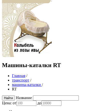
Машины-каталки RT
Главная
/
транспорт
/
машины-каталки
/
RT
Название
Цена:
от
до