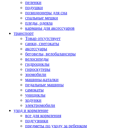
пеленки
подушки
позиционеры для сна
спальные мешки
пледы, одеяла
карманы для аксеcсуаров
транспорт
Товар отсутствует
санки, снегокаты
аксессуары
беговелы, велобалансиры
велосипеды
гидроциклы
гироскутеры
зоомобили
машины-каталки
педальные машины
самокаты
унициклы
ходунки
электромобили
уход и кормление
все для кормления
подгузники
предметы по уходу за ребенком