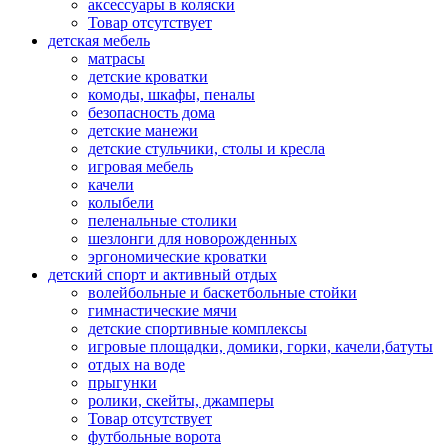
аксессуары в коляски
Товар отсутствует
детская мебель
матрасы
детские кроватки
комоды, шкафы, пеналы
безопасность дома
детские манежи
детские стульчики, столы и кресла
игровая мебель
качели
колыбели
пеленальные столики
шезлонги для новорожденных
эргономические кроватки
детский спорт и активный отдых
волейбольные и баскетбольные стойки
гимнастические мячи
детские спортивные комплексы
игровые площадки, домики, горки, качели,батуты
отдых на воде
прыгунки
ролики, скейты, джамперы
Товар отсутствует
футбольные ворота