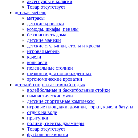
аксессуары в коляски
Товар отсутствует
детская мебель
матрасы
детские кроватки
комоды, шкафы, пеналы
безопасность дома
детские манежи
детские стульчики, столы и кресла
игровая мебель
качели
колыбели
пеленальные столики
шезлонги для новорожденных
эргономические кроватки
детский спорт и активный отдых
волейбольные и баскетбольные стойки
гимнастические мячи
детские спортивные комплексы
игровые площадки, домики, горки, качели,батуты
отдых на воде
прыгунки
ролики, скейты, джамперы
Товар отсутствует
футбольные ворота