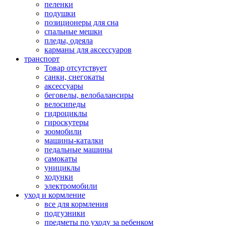
пеленки
подушки
позиционеры для сна
спальные мешки
пледы, одеяла
карманы для аксеcсуаров
транспорт
Товар отсутствует
санки, снегокаты
аксессуары
беговелы, велобалансиры
велосипеды
гидроциклы
гироскутеры
зоомобили
машины-каталки
педальные машины
самокаты
унициклы
ходунки
электромобили
уход и кормление
все для кормления
подгузники
предметы по уходу за ребенком