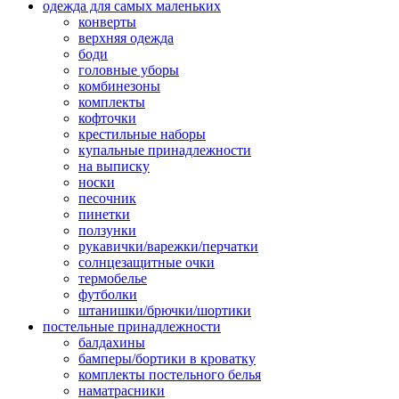
одежда для самых маленьких
конверты
верхняя одежда
боди
головные уборы
комбинезоны
комплекты
кофточки
крестильные наборы
купальные принадлежности
на выписку
носки
песочник
пинетки
ползунки
рукавички/варежки/перчатки
солнцезащитные очки
термобелье
футболки
штанишки/брючки/шортики
постельные принадлежности
балдахины
бамперы/бортики в кроватку
комплекты постельного белья
наматрасники