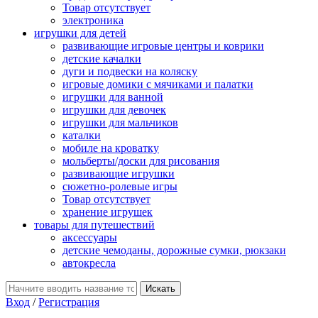
Товар отсутствует
электроника
игрушки для детей
развивающие игровые центры и коврики
детские качалки
дуги и подвески на коляску
игровые домики с мячиками и палатки
игрушки для ванной
игрушки для девочек
игрушки для мальчиков
каталки
мобиле на кроватку
мольберты/доски для рисования
развивающие игрушки
сюжетно-ролевые игры
Товар отсутствует
хранение игрушек
товары для путешествий
аксессуары
детские чемоданы, дорожные сумки, рюкзаки
автокресла
Вход
/
Регистрация