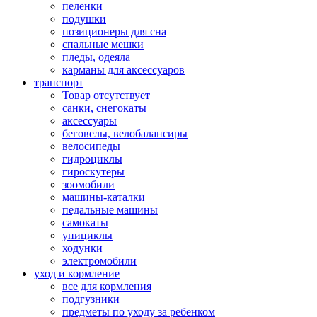
пеленки
подушки
позиционеры для сна
спальные мешки
пледы, одеяла
карманы для аксеcсуаров
транспорт
Товар отсутствует
санки, снегокаты
аксессуары
беговелы, велобалансиры
велосипеды
гидроциклы
гироскутеры
зоомобили
машины-каталки
педальные машины
самокаты
унициклы
ходунки
электромобили
уход и кормление
все для кормления
подгузники
предметы по уходу за ребенком