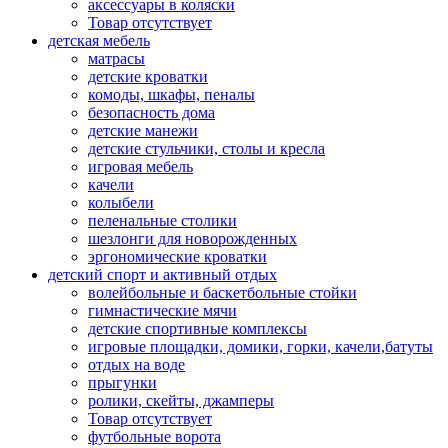
аксессуары в коляски
Товар отсутствует
детская мебель
матрасы
детские кроватки
комоды, шкафы, пеналы
безопасность дома
детские манежи
детские стульчики, столы и кресла
игровая мебель
качели
колыбели
пеленальные столики
шезлонги для новорожденных
эргономические кроватки
детский спорт и активный отдых
волейбольные и баскетбольные стойки
гимнастические мячи
детские спортивные комплексы
игровые площадки, домики, горки, качели,батуты
отдых на воде
прыгунки
ролики, скейты, джамперы
Товар отсутствует
футбольные ворота