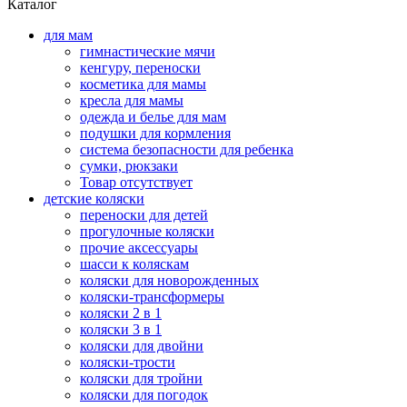
Каталог
для мам
гимнастические мячи
кенгуру, переноски
косметика для мамы
кресла для мамы
одежда и белье для мам
подушки для кормления
система безопасности для ребенка
сумки, рюкзаки
Товар отсутствует
детские коляски
переноски для детей
прогулочные коляски
прочие аксессуары
шасси к коляскам
коляски для новорожденных
коляски-трансформеры
коляски 2 в 1
коляски 3 в 1
коляски для двойни
коляски-трости
коляски для тройни
коляски для погодок