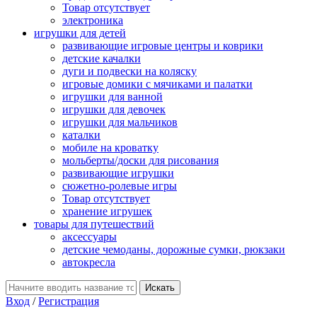
Товар отсутствует
электроника
игрушки для детей
развивающие игровые центры и коврики
детские качалки
дуги и подвески на коляску
игровые домики с мячиками и палатки
игрушки для ванной
игрушки для девочек
игрушки для мальчиков
каталки
мобиле на кроватку
мольберты/доски для рисования
развивающие игрушки
сюжетно-ролевые игры
Товар отсутствует
хранение игрушек
товары для путешествий
аксессуары
детские чемоданы, дорожные сумки, рюкзаки
автокресла
Вход
/
Регистрация