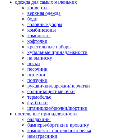
одежда для самых маленьких
конверты
верхняя одежда
боди
головные уборы
комбинезоны
комплекты
кофточки
крестильные наборы
купальные принадлежности
на выписку
носки
песочник
пинетки
ползунки
рукавички/варежки/перчатки
солнцезащитные очки
термобелье
футболки
штанишки/брючки/шортики
постельные принадлежности
балдахины
бамперы/бортики в кроватку
комплекты постельного белья
наматрасники