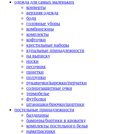
одежда для самых маленьких
конверты
верхняя одежда
боди
головные уборы
комбинезоны
комплекты
кофточки
крестильные наборы
купальные принадлежности
на выписку
носки
песочник
пинетки
ползунки
рукавички/варежки/перчатки
солнцезащитные очки
термобелье
футболки
штанишки/брючки/шортики
постельные принадлежности
балдахины
бамперы/бортики в кроватку
комплекты постельного белья
наматрасники