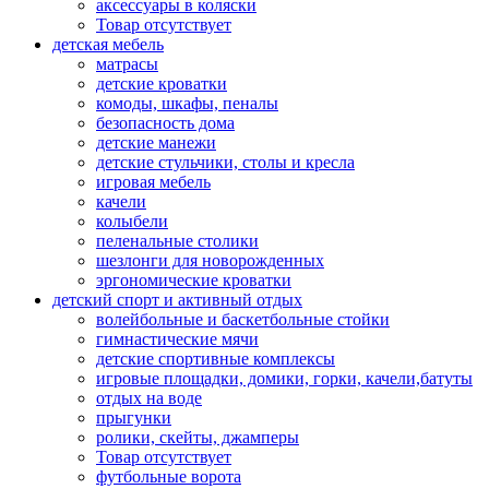
аксессуары в коляски
Товар отсутствует
детская мебель
матрасы
детские кроватки
комоды, шкафы, пеналы
безопасность дома
детские манежи
детские стульчики, столы и кресла
игровая мебель
качели
колыбели
пеленальные столики
шезлонги для новорожденных
эргономические кроватки
детский спорт и активный отдых
волейбольные и баскетбольные стойки
гимнастические мячи
детские спортивные комплексы
игровые площадки, домики, горки, качели,батуты
отдых на воде
прыгунки
ролики, скейты, джамперы
Товар отсутствует
футбольные ворота