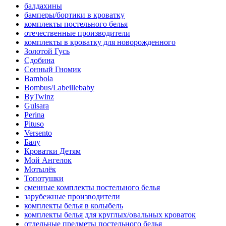
балдахины
бамперы/бортики в кроватку
комплекты постельного белья
отечественные производители
комплекты в кроватку для новорожденного
Золотой Гусь
Сдобина
Сонный Гномик
Bambola
Bombus/Labeillebaby
ByTwinz
Gulsara
Perina
Pituso
Versento
Балу
Кроватки Детям
Мой Ангелок
Мотылёк
Топотушки
сменные комплекты постельного белья
зарубежные производители
комплекты белья в колыбель
комплекты белья для круглых/овальных кроваток
отдельные предметы постельного белья