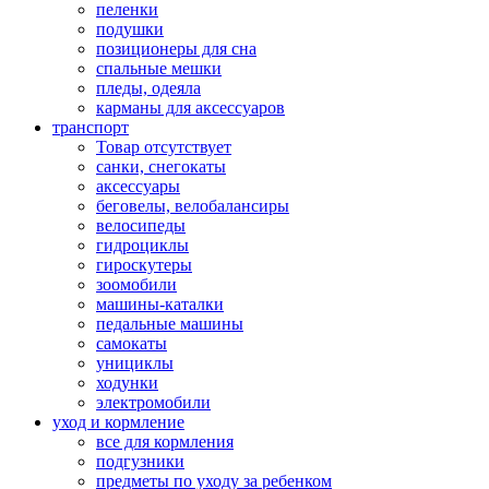
пеленки
подушки
позиционеры для сна
спальные мешки
пледы, одеяла
карманы для аксеcсуаров
транспорт
Товар отсутствует
санки, снегокаты
аксессуары
беговелы, велобалансиры
велосипеды
гидроциклы
гироскутеры
зоомобили
машины-каталки
педальные машины
самокаты
унициклы
ходунки
электромобили
уход и кормление
все для кормления
подгузники
предметы по уходу за ребенком