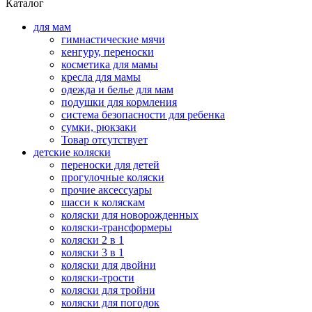
Каталог
для мам
гимнастические мячи
кенгуру, переноски
косметика для мамы
кресла для мамы
одежда и белье для мам
подушки для кормления
система безопасности для ребенка
сумки, рюкзаки
Товар отсутствует
детские коляски
переноски для детей
прогулочные коляски
прочие аксессуары
шасси к коляскам
коляски для новорожденных
коляски-трансформеры
коляски 2 в 1
коляски 3 в 1
коляски для двойни
коляски-трости
коляски для тройни
коляски для погодок