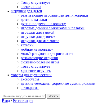
Товар отсутствует
электроника
игрушки для детей
развивающие игровые центры и коврики
детские качалки
дуги и подвески на коляску
игровые домики с мячиками и палатки
игрушки для ванной
игрушки для девочек
игрушки для мальчиков
каталки
мобиле на кроватку
мольберты/доски для рисования
развивающие игрушки
сюжетно-ролевые игры
Товар отсутствует
хранение игрушек
товары для путешествий
аксессуары
детские чемоданы, дорожные сумки, рюкзаки
автокресла
Вход
/
Регистрация