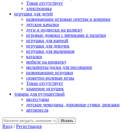
Товар отсутствует
электроника
игрушки для детей
развивающие игровые центры и коврики
детские качалки
дуги и подвески на коляску
игровые домики с мячиками и палатки
игрушки для ванной
игрушки для девочек
игрушки для мальчиков
каталки
мобиле на кроватку
мольберты/доски для рисования
развивающие игрушки
сюжетно-ролевые игры
Товар отсутствует
хранение игрушек
товары для путешествий
аксессуары
детские чемоданы, дорожные сумки, рюкзаки
автокресла
Вход
/
Регистрация