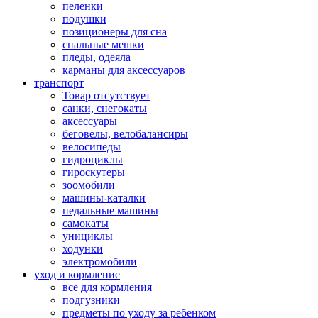
пеленки
подушки
позиционеры для сна
спальные мешки
пледы, одеяла
карманы для аксеcсуаров
транспорт
Товар отсутствует
санки, снегокаты
аксессуары
беговелы, велобалансиры
велосипеды
гидроциклы
гироскутеры
зоомобили
машины-каталки
педальные машины
самокаты
унициклы
ходунки
электромобили
уход и кормление
все для кормления
подгузники
предметы по уходу за ребенком