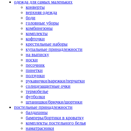
одежда для самых маленьких
конверты
верхняя одежда
боди
головные уборы
комбинезоны
комплекты
кофточки
крестильные наборы
купальные принадлежности
на выписку
носки
песочник
пинетки
ползунки
рукавички/варежки/перчатки
солнцезащитные очки
термобелье
футболки
штанишки/брючки/шортики
постельные принадлежности
балдахины
бамперы/бортики в кроватку
комплекты постельного белья
наматрасники