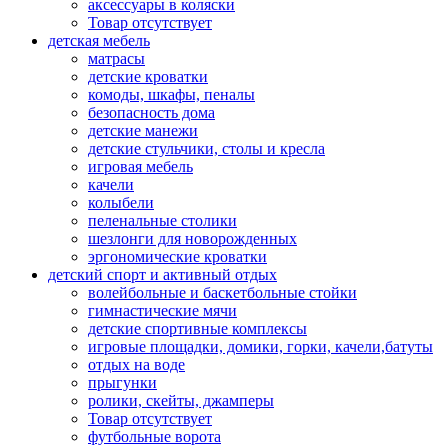
аксессуары в коляски
Товар отсутствует
детская мебель
матрасы
детские кроватки
комоды, шкафы, пеналы
безопасность дома
детские манежи
детские стульчики, столы и кресла
игровая мебель
качели
колыбели
пеленальные столики
шезлонги для новорожденных
эргономические кроватки
детский спорт и активный отдых
волейбольные и баскетбольные стойки
гимнастические мячи
детские спортивные комплексы
игровые площадки, домики, горки, качели,батуты
отдых на воде
прыгунки
ролики, скейты, джамперы
Товар отсутствует
футбольные ворота