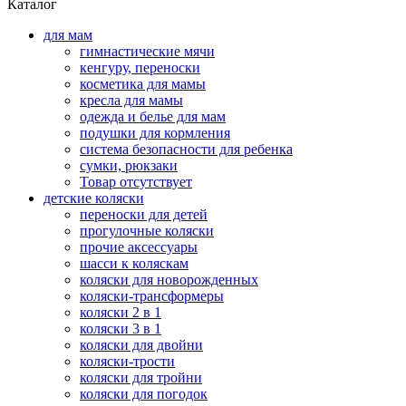
Каталог
для мам
гимнастические мячи
кенгуру, переноски
косметика для мамы
кресла для мамы
одежда и белье для мам
подушки для кормления
система безопасности для ребенка
сумки, рюкзаки
Товар отсутствует
детские коляски
переноски для детей
прогулочные коляски
прочие аксессуары
шасси к коляскам
коляски для новорожденных
коляски-трансформеры
коляски 2 в 1
коляски 3 в 1
коляски для двойни
коляски-трости
коляски для тройни
коляски для погодок