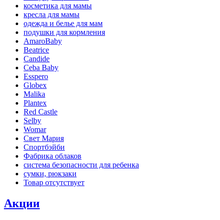
косметика для мамы
кресла для мамы
одежда и белье для мам
подушки для кормления
AmaroBaby
Beatrice
Candide
Ceba Baby
Esspero
Globex
Malika
Plantex
Red Castle
Selby
Womar
Свет Мария
Спортбэйби
Фабрика облаков
система безопасности для ребенка
сумки, рюкзаки
Товар отсутствует
Акции