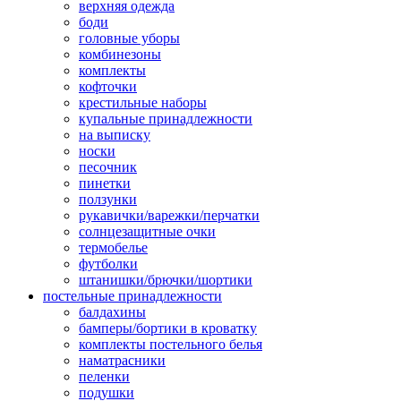
верхняя одежда
боди
головные уборы
комбинезоны
комплекты
кофточки
крестильные наборы
купальные принадлежности
на выписку
носки
песочник
пинетки
ползунки
рукавички/варежки/перчатки
солнцезащитные очки
термобелье
футболки
штанишки/брючки/шортики
постельные принадлежности
балдахины
бамперы/бортики в кроватку
комплекты постельного белья
наматрасники
пеленки
подушки