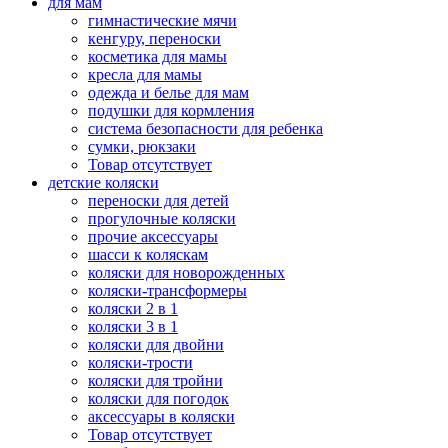
для мам
гимнастические мячи
кенгуру, переноски
косметика для мамы
кресла для мамы
одежда и белье для мам
подушки для кормления
система безопасности для ребенка
сумки, рюкзаки
Товар отсутствует
детские коляски
переноски для детей
прогулочные коляски
прочие аксессуары
шасси к коляскам
коляски для новорожденных
коляски-трансформеры
коляски 2 в 1
коляски 3 в 1
коляски для двойни
коляски-трости
коляски для тройни
коляски для погодок
аксессуары в коляски
Товар отсутствует