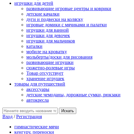
игрушки для детей
развивающие игровые центры и коврики
детские качалки
дуги и подвески на коляску
игровые домики с мячиками и палатки
игрушки для ванной
игрушки для девочек
игрушки для мальчиков
каталки
мобиле на кроватку
мольберты/доски для рисования
развивающие игрушки
сюжетно-ролевые игры
Товар отсутствует
хранение игрушек
товары для путешествий
аксессуары
детские чемоданы, дорожные сумки, рюкзаки
автокресла
Вход
/
Регистрация
гимнастические мячи
кенгуру, переноски