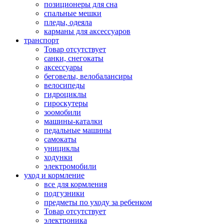
позиционеры для сна
спальные мешки
пледы, одеяла
карманы для аксеcсуаров
транспорт
Товар отсутствует
санки, снегокаты
аксессуары
беговелы, велобалансиры
велосипеды
гидроциклы
гироскутеры
зоомобили
машины-каталки
педальные машины
самокаты
унициклы
ходунки
электромобили
уход и кормление
все для кормления
подгузники
предметы по уходу за ребенком
Товар отсутствует
электроника