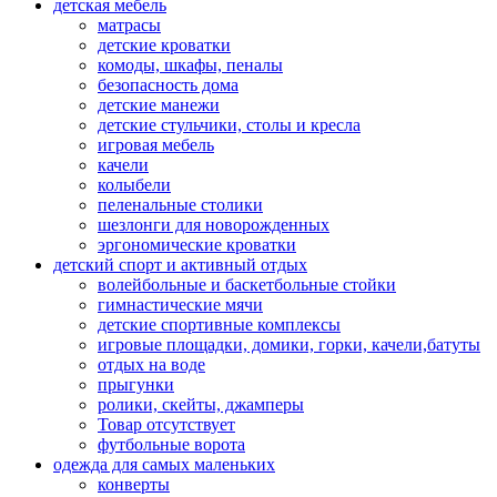
детская мебель
матрасы
детские кроватки
комоды, шкафы, пеналы
безопасность дома
детские манежи
детские стульчики, столы и кресла
игровая мебель
качели
колыбели
пеленальные столики
шезлонги для новорожденных
эргономические кроватки
детский спорт и активный отдых
волейбольные и баскетбольные стойки
гимнастические мячи
детские спортивные комплексы
игровые площадки, домики, горки, качели,батуты
отдых на воде
прыгунки
ролики, скейты, джамперы
Товар отсутствует
футбольные ворота
одежда для самых маленьких
конверты