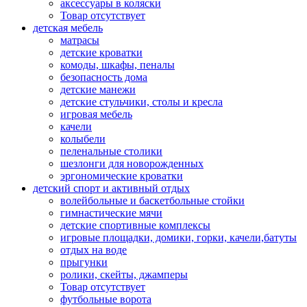
аксессуары в коляски
Товар отсутствует
детская мебель
матрасы
детские кроватки
комоды, шкафы, пеналы
безопасность дома
детские манежи
детские стульчики, столы и кресла
игровая мебель
качели
колыбели
пеленальные столики
шезлонги для новорожденных
эргономические кроватки
детский спорт и активный отдых
волейбольные и баскетбольные стойки
гимнастические мячи
детские спортивные комплексы
игровые площадки, домики, горки, качели,батуты
отдых на воде
прыгунки
ролики, скейты, джамперы
Товар отсутствует
футбольные ворота