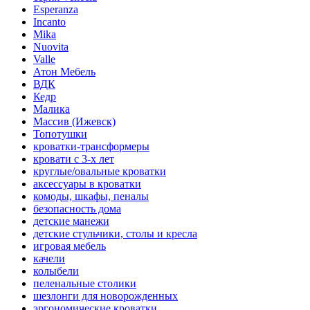
Esperanza
Incanto
Mika
Nuovita
Valle
Атон Мебель
ВДК
Кедр
Малика
Массив (Ижевск)
Топотушки
кроватки-трансформеры
кровати с 3-х лет
круглые/овальные кроватки
аксессуары в кроватки
комоды, шкафы, пеналы
безопасность дома
детские манежи
детские стульчики, столы и кресла
игровая мебель
качели
колыбели
пеленальные столики
шезлонги для новорожденных
эргономические кроватки