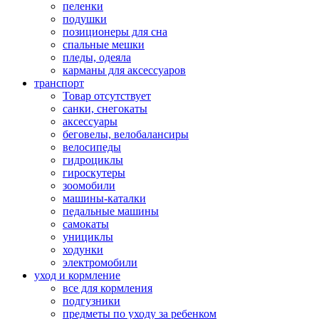
пеленки
подушки
позиционеры для сна
спальные мешки
пледы, одеяла
карманы для аксеcсуаров
транспорт
Товар отсутствует
санки, снегокаты
аксессуары
беговелы, велобалансиры
велосипеды
гидроциклы
гироскутеры
зоомобили
машины-каталки
педальные машины
самокаты
унициклы
ходунки
электромобили
уход и кормление
все для кормления
подгузники
предметы по уходу за ребенком