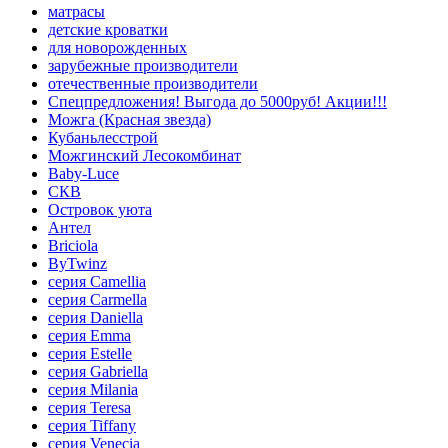
матрасы
детские кроватки
для новорожденных
зарубежные производители
отечественные производители
Спецпредложения! Выгода до 5000руб! Акции!!!
Можга (Красная звезда)
Кубаньлесстрой
Можгинский Лесокомбинат
Baby-Luce
СКВ
Островок уюта
Антел
Briciola
ByTwinz
серия Camellia
серия Carmella
серия Daniella
серия Emma
серия Estelle
серия Gabriella
серия Milania
серия Teresa
серия Tiffany
серия Venecia