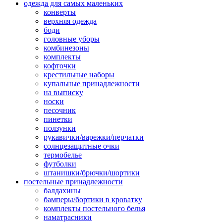
одежда для самых маленьких
конверты
верхняя одежда
боди
головные уборы
комбинезоны
комплекты
кофточки
крестильные наборы
купальные принадлежности
на выписку
носки
песочник
пинетки
ползунки
рукавички/варежки/перчатки
солнцезащитные очки
термобелье
футболки
штанишки/брючки/шортики
постельные принадлежности
балдахины
бамперы/бортики в кроватку
комплекты постельного белья
наматрасники