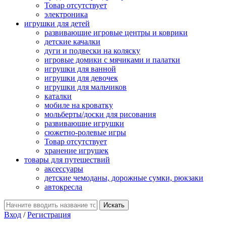
Товар отсутствует
электроника
игрушки для детей
развивающие игровые центры и коврики
детские качалки
дуги и подвески на коляску
игровые домики с мячиками и палатки
игрушки для ванной
игрушки для девочек
игрушки для мальчиков
каталки
мобиле на кроватку
мольберты/доски для рисования
развивающие игрушки
сюжетно-ролевые игры
Товар отсутствует
хранение игрушек
товары для путешествий
аксессуары
детские чемоданы, дорожные сумки, рюкзаки
автокресла
Вход
/
Регистрация