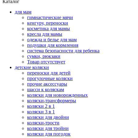
Каталог
для мам
гимнастические мячи
кенгуру, переноски
косметика для мамы
кресла для мамы
одежда и белье для мам
подушки для кормления
система безопасности для ребенка
сумки, рюкзаки
Товар отсутствует
детские коляски
переноски для детей
прогулочные коляски
прочие аксессуары
шасси к коляскам
коляски для новорожденных
коляски-трансформеры
коляски 2 в 1
коляски 3 в 1
коляски для двойни
коляски-трости
коляски для тройни
коляски для погодок