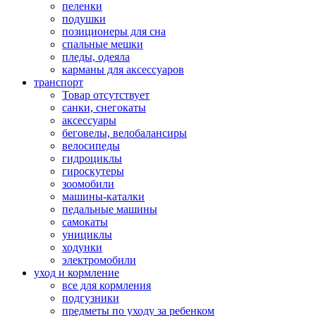
пеленки
подушки
позиционеры для сна
спальные мешки
пледы, одеяла
карманы для аксеcсуаров
транспорт
Товар отсутствует
санки, снегокаты
аксессуары
беговелы, велобалансиры
велосипеды
гидроциклы
гироскутеры
зоомобили
машины-каталки
педальные машины
самокаты
унициклы
ходунки
электромобили
уход и кормление
все для кормления
подгузники
предметы по уходу за ребенком