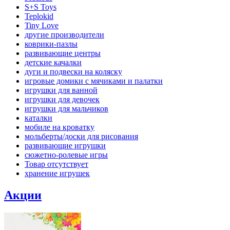
S+S Toys
Teplokid
Tiny Love
другие производители
коврики-пазлы
развивающие центры
детские качалки
дуги и подвески на коляску
игровые домики с мячиками и палатки
игрушки для ванной
игрушки для девочек
игрушки для мальчиков
каталки
мобиле на кроватку
мольберты/доски для рисования
развивающие игрушки
сюжетно-ролевые игры
Товар отсутствует
хранение игрушек
Акции