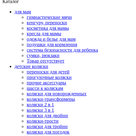
Каталог
для мам
гимнастические мячи
кенгуру, переноски
косметика для мамы
кресла для мамы
одежда и белье для мам
подушки для кормления
система безопасности для ребенка
сумки, рюкзаки
Товар отсутствует
детские коляски
переноски для детей
прогулочные коляски
прочие аксессуары
шасси к коляскам
коляски для новорожденных
коляски-трансформеры
коляски 2 в 1
коляски 3 в 1
коляски для двойни
коляски-трости
коляски для тройни
коляски для погодок