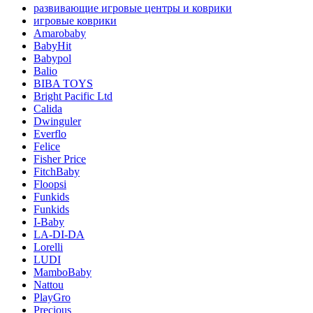
развивающие игровые центры и коврики
игровые коврики
Amarobaby
BabyHit
Babypol
Balio
BIBA TOYS
Bright Pacific Ltd
Calida
Dwinguler
Everflo
Felice
Fisher Price
FitchBaby
Floopsi
Funkids
Funkids
I-Baby
LA-DI-DA
Lorelli
LUDI
MamboBaby
Nattou
PlayGro
Precious