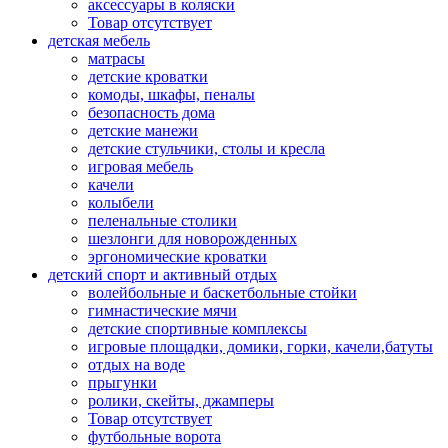
аксессуары в коляски
Товар отсутствует
детская мебель
матрасы
детские кроватки
комоды, шкафы, пеналы
безопасность дома
детские манежи
детские стульчики, столы и кресла
игровая мебель
качели
колыбели
пеленальные столики
шезлонги для новорожденных
эргономические кроватки
детский спорт и активный отдых
волейбольные и баскетбольные стойки
гимнастические мячи
детские спортивные комплексы
игровые площадки, домики, горки, качели,батуты
отдых на воде
прыгунки
ролики, скейты, джамперы
Товар отсутствует
футбольные ворота