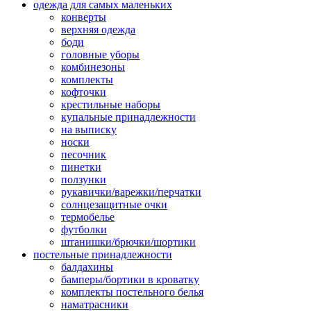
одежда для самых маленьких
конверты
верхняя одежда
боди
головные уборы
комбинезоны
комплекты
кофточки
крестильные наборы
купальные принадлежности
на выписку
носки
песочник
пинетки
ползунки
рукавички/варежки/перчатки
солнцезащитные очки
термобелье
футболки
штанишки/брючки/шортики
постельные принадлежности
балдахины
бамперы/бортики в кроватку
комплекты постельного белья
наматрасники