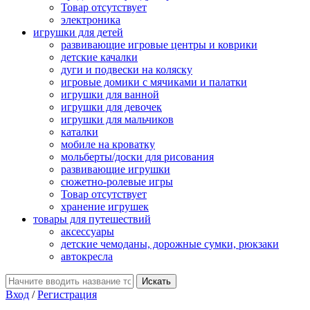
Товар отсутствует
электроника
игрушки для детей
развивающие игровые центры и коврики
детские качалки
дуги и подвески на коляску
игровые домики с мячиками и палатки
игрушки для ванной
игрушки для девочек
игрушки для мальчиков
каталки
мобиле на кроватку
мольберты/доски для рисования
развивающие игрушки
сюжетно-ролевые игры
Товар отсутствует
хранение игрушек
товары для путешествий
аксессуары
детские чемоданы, дорожные сумки, рюкзаки
автокресла
Вход
/
Регистрация