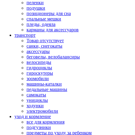
пеленки
подушки
позиционеры для сна
спальные мешки
пледы, одеяла
карманы для аксеcсуаров
транспорт
Товар отсутствует
санки, снегокаты
аксессуары
беговелы, велобалансиры
велосипеды
гидроциклы
гироскутеры
зоомобили
машины-каталки
педальные машины
самокаты
унициклы
ходунки
электромобили
уход и кормление
все для кормления
подгузники
предметы по уходу за ребенком