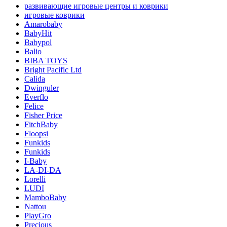
развивающие игровые центры и коврики
игровые коврики
Amarobaby
BabyHit
Babypol
Balio
BIBA TOYS
Bright Pacific Ltd
Calida
Dwinguler
Everflo
Felice
Fisher Price
FitchBaby
Floopsi
Funkids
Funkids
I-Baby
LA-DI-DA
Lorelli
LUDI
MamboBaby
Nattou
PlayGro
Precious