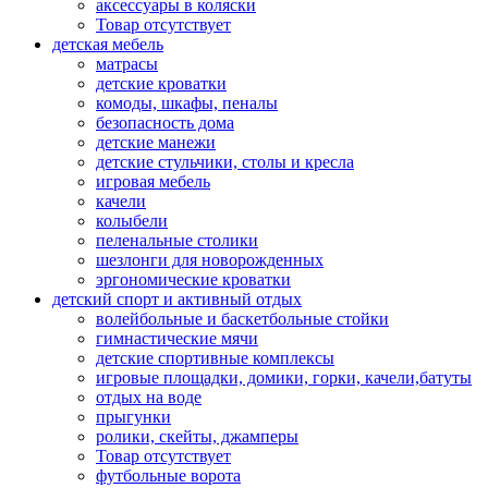
аксессуары в коляски
Товар отсутствует
детская мебель
матрасы
детские кроватки
комоды, шкафы, пеналы
безопасность дома
детские манежи
детские стульчики, столы и кресла
игровая мебель
качели
колыбели
пеленальные столики
шезлонги для новорожденных
эргономические кроватки
детский спорт и активный отдых
волейбольные и баскетбольные стойки
гимнастические мячи
детские спортивные комплексы
игровые площадки, домики, горки, качели,батуты
отдых на воде
прыгунки
ролики, скейты, джамперы
Товар отсутствует
футбольные ворота