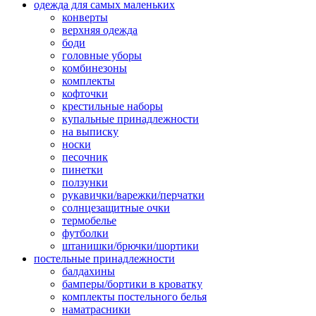
одежда для самых маленьких
конверты
верхняя одежда
боди
головные уборы
комбинезоны
комплекты
кофточки
крестильные наборы
купальные принадлежности
на выписку
носки
песочник
пинетки
ползунки
рукавички/варежки/перчатки
солнцезащитные очки
термобелье
футболки
штанишки/брючки/шортики
постельные принадлежности
балдахины
бамперы/бортики в кроватку
комплекты постельного белья
наматрасники