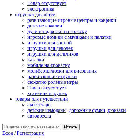
Товар отсутствует
электроника
игрушки для детей
развивающие игровые центры и коврики
детские качалки
дуги и подвески на коляску
игровые домики с мячиками и палатки
игрушки для ванной
игрушки для девочек
игрушки для мальчиков
каталки
мобиле на кроватку
мольберты/доски для рисования
развивающие игрушки
сюжетно-ролевые игры
Товар отсутствует
хранение игрушек
товары для путешествий
аксессуары
детские чемоданы, дорожные сумки, рюкзаки
автокресла
Вход
/
Регистрация