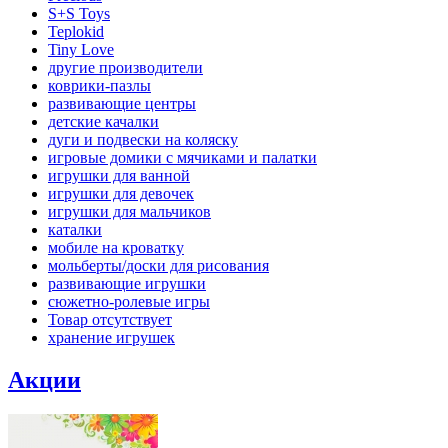
S+S Toys
Teplokid
Tiny Love
другие производители
коврики-пазлы
развивающие центры
детские качалки
дуги и подвески на коляску
игровые домики с мячиками и палатки
игрушки для ванной
игрушки для девочек
игрушки для мальчиков
каталки
мобиле на кроватку
мольберты/доски для рисования
развивающие игрушки
сюжетно-ролевые игры
Товар отсутствует
хранение игрушек
Акции