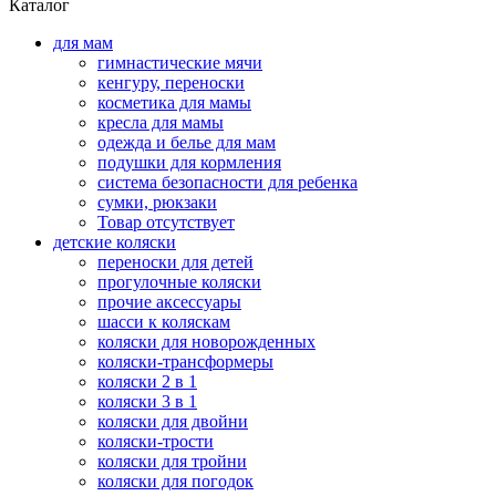
Каталог
для мам
гимнастические мячи
кенгуру, переноски
косметика для мамы
кресла для мамы
одежда и белье для мам
подушки для кормления
система безопасности для ребенка
сумки, рюкзаки
Товар отсутствует
детские коляски
переноски для детей
прогулочные коляски
прочие аксессуары
шасси к коляскам
коляски для новорожденных
коляски-трансформеры
коляски 2 в 1
коляски 3 в 1
коляски для двойни
коляски-трости
коляски для тройни
коляски для погодок