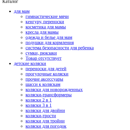
Каталог
для мам
гимнастические мячи
кенгуру, переноски
косметика для мамы
кресла для мамы
одежда и белье для мам
подушки для кормления
система безопасности для ребенка
сумки, рюкзаки
Товар отсутствует
детские коляски
переноски для детей
прогулочные коляски
прочие аксессуары
шасси к коляскам
коляски для новорожденных
коляски-трансформеры
коляски 2 в 1
коляски 3 в 1
коляски для двойни
коляски-трости
коляски для тройни
коляски для погодок