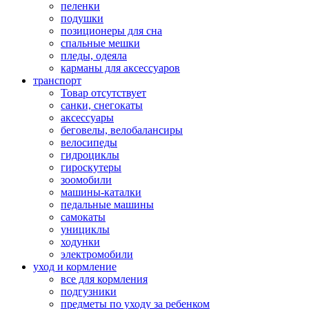
пеленки
подушки
позиционеры для сна
спальные мешки
пледы, одеяла
карманы для аксеcсуаров
транспорт
Товар отсутствует
санки, снегокаты
аксессуары
беговелы, велобалансиры
велосипеды
гидроциклы
гироскутеры
зоомобили
машины-каталки
педальные машины
самокаты
унициклы
ходунки
электромобили
уход и кормление
все для кормления
подгузники
предметы по уходу за ребенком