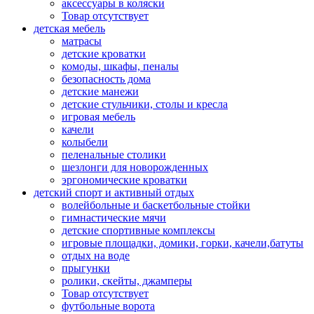
аксессуары в коляски
Товар отсутствует
детская мебель
матрасы
детские кроватки
комоды, шкафы, пеналы
безопасность дома
детские манежи
детские стульчики, столы и кресла
игровая мебель
качели
колыбели
пеленальные столики
шезлонги для новорожденных
эргономические кроватки
детский спорт и активный отдых
волейбольные и баскетбольные стойки
гимнастические мячи
детские спортивные комплексы
игровые площадки, домики, горки, качели,батуты
отдых на воде
прыгунки
ролики, скейты, джамперы
Товар отсутствует
футбольные ворота