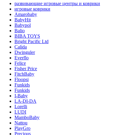
развивающие игровые центры и коврики
игровые коврики
Amarobaby
BabyHit
Babypol
Balio
BIBA TOYS
Bright Pacific Ltd
Calida
Dwinguler
Everflo
Felice
Fisher Price
FitchBaby
Floopsi
Funkids
Funkids
I-Baby
LA-DI-DA
Lorelli
LUDI
MamboBaby
Nattou
PlayGro
Precious