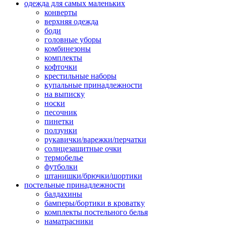
одежда для самых маленьких
конверты
верхняя одежда
боди
головные уборы
комбинезоны
комплекты
кофточки
крестильные наборы
купальные принадлежности
на выписку
носки
песочник
пинетки
ползунки
рукавички/варежки/перчатки
солнцезащитные очки
термобелье
футболки
штанишки/брючки/шортики
постельные принадлежности
балдахины
бамперы/бортики в кроватку
комплекты постельного белья
наматрасники