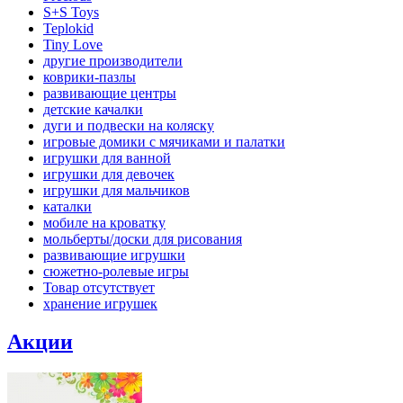
S+S Toys
Teplokid
Tiny Love
другие производители
коврики-пазлы
развивающие центры
детские качалки
дуги и подвески на коляску
игровые домики с мячиками и палатки
игрушки для ванной
игрушки для девочек
игрушки для мальчиков
каталки
мобиле на кроватку
мольберты/доски для рисования
развивающие игрушки
сюжетно-ролевые игры
Товар отсутствует
хранение игрушек
Акции