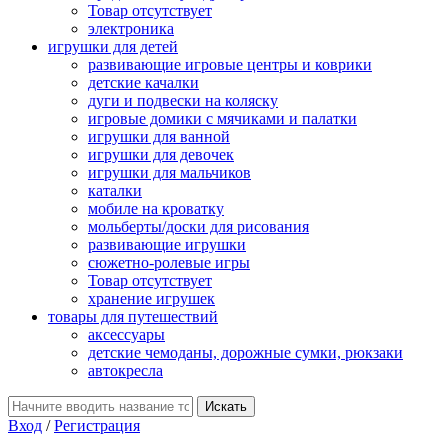
Товар отсутствует
электроника
игрушки для детей
развивающие игровые центры и коврики
детские качалки
дуги и подвески на коляску
игровые домики с мячиками и палатки
игрушки для ванной
игрушки для девочек
игрушки для мальчиков
каталки
мобиле на кроватку
мольберты/доски для рисования
развивающие игрушки
сюжетно-ролевые игры
Товар отсутствует
хранение игрушек
товары для путешествий
аксессуары
детские чемоданы, дорожные сумки, рюкзаки
автокресла
Вход
/
Регистрация