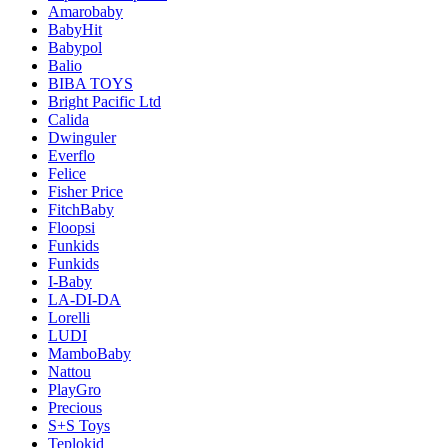
Amarobaby
BabyHit
Babypol
Balio
BIBA TOYS
Bright Pacific Ltd
Calida
Dwinguler
Everflo
Felice
Fisher Price
FitchBaby
Floopsi
Funkids
Funkids
I-Baby
LA-DI-DA
Lorelli
LUDI
MamboBaby
Nattou
PlayGro
Precious
S+S Toys
Teplokid