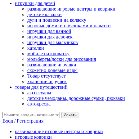
игрушки для детей
развивающие игровые центры и коврики
детские качалки
дуги и подвески на коляску
игровые домики с мячиками и палатки
игрушки для ванной
игрушки для девочек
игрушки для мальчиков
каталки
мобиле на кроватку
мольберты/доски для рисования
развивающие игрушки
сюжетно-ролевые игры
Товар отсутствует
хранение игрушек
товары для путешествий
аксессуары
детские чемоданы, дорожные сумки, рюкзаки
автокресла
Вход
/
Регистрация
развивающие игровые центры и коврики
игровые коврики