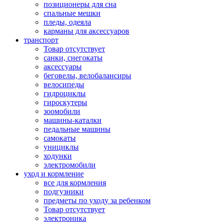
позиционеры для сна
спальные мешки
пледы, одеяла
карманы для аксеcсуаров
транспорт
Товар отсутствует
санки, снегокаты
аксессуары
беговелы, велобалансиры
велосипеды
гидроциклы
гироскутеры
зоомобили
машины-каталки
педальные машины
самокаты
унициклы
ходунки
электромобили
уход и кормление
все для кормления
подгузники
предметы по уходу за ребенком
Товар отсутствует
электроника