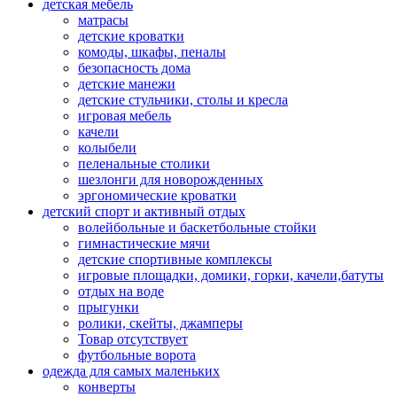
детская мебель
матрасы
детские кроватки
комоды, шкафы, пеналы
безопасность дома
детские манежи
детские стульчики, столы и кресла
игровая мебель
качели
колыбели
пеленальные столики
шезлонги для новорожденных
эргономические кроватки
детский спорт и активный отдых
волейбольные и баскетбольные стойки
гимнастические мячи
детские спортивные комплексы
игровые площадки, домики, горки, качели,батуты
отдых на воде
прыгунки
ролики, скейты, джамперы
Товар отсутствует
футбольные ворота
одежда для самых маленьких
конверты