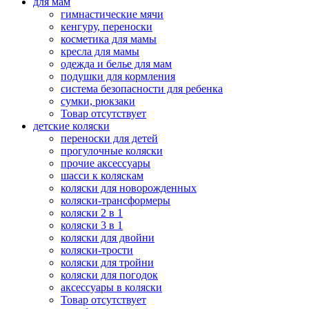
для мам
гимнастические мячи
кенгуру, переноски
косметика для мамы
кресла для мамы
одежда и белье для мам
подушки для кормления
система безопасности для ребенка
сумки, рюкзаки
Товар отсутствует
детские коляски
переноски для детей
прогулочные коляски
прочие аксессуары
шасси к коляскам
коляски для новорожденных
коляски-трансформеры
коляски 2 в 1
коляски 3 в 1
коляски для двойни
коляски-трости
коляски для тройни
коляски для погодок
аксессуары в коляски
Товар отсутствует