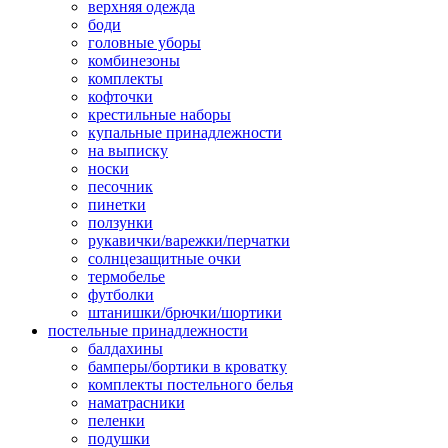
верхняя одежда
боди
головные уборы
комбинезоны
комплекты
кофточки
крестильные наборы
купальные принадлежности
на выписку
носки
песочник
пинетки
ползунки
рукавички/варежки/перчатки
солнцезащитные очки
термобелье
футболки
штанишки/брючки/шортики
постельные принадлежности
балдахины
бамперы/бортики в кроватку
комплекты постельного белья
наматрасники
пеленки
подушки