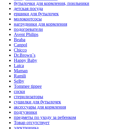
бутылочки для кормления, поильники
детская посуда
ершики для бутылочек
молокоотсосы
нагрудники для кормления
подогреватели
Avent Philips
Beaba
Canpol
Chicco
Dr.Brown`s
Happy Baby
Laica
Maman
Ramili
Selby
Tommee tippee
соски
стерилизаторы
сушилки для бутылочек
аксессуары для кормления
подгузники
предметы по уходу за ребенком
Товар отсутствует
электроника