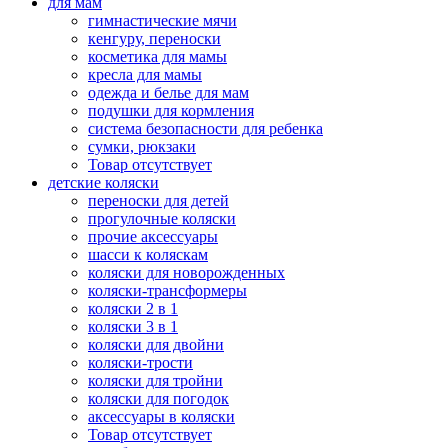
для мам
гимнастические мячи
кенгуру, переноски
косметика для мамы
кресла для мамы
одежда и белье для мам
подушки для кормления
система безопасности для ребенка
сумки, рюкзаки
Товар отсутствует
детские коляски
переноски для детей
прогулочные коляски
прочие аксессуары
шасси к коляскам
коляски для новорожденных
коляски-трансформеры
коляски 2 в 1
коляски 3 в 1
коляски для двойни
коляски-трости
коляски для тройни
коляски для погодок
аксессуары в коляски
Товар отсутствует