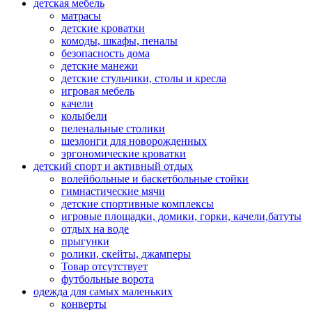
детская мебель
матрасы
детские кроватки
комоды, шкафы, пеналы
безопасность дома
детские манежи
детские стульчики, столы и кресла
игровая мебель
качели
колыбели
пеленальные столики
шезлонги для новорожденных
эргономические кроватки
детский спорт и активный отдых
волейбольные и баскетбольные стойки
гимнастические мячи
детские спортивные комплексы
игровые площадки, домики, горки, качели,батуты
отдых на воде
прыгунки
ролики, скейты, джамперы
Товар отсутствует
футбольные ворота
одежда для самых маленьких
конверты