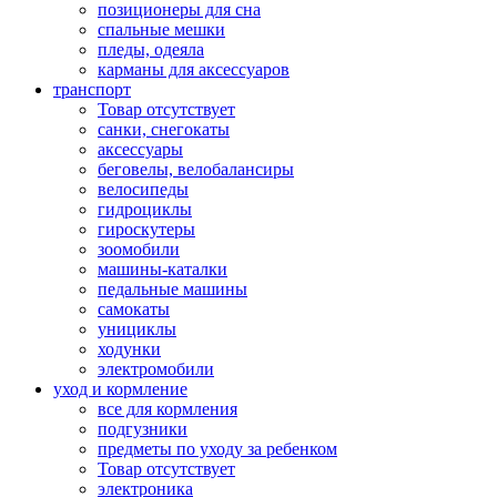
позиционеры для сна
спальные мешки
пледы, одеяла
карманы для аксеcсуаров
транспорт
Товар отсутствует
санки, снегокаты
аксессуары
беговелы, велобалансиры
велосипеды
гидроциклы
гироскутеры
зоомобили
машины-каталки
педальные машины
самокаты
унициклы
ходунки
электромобили
уход и кормление
все для кормления
подгузники
предметы по уходу за ребенком
Товар отсутствует
электроника