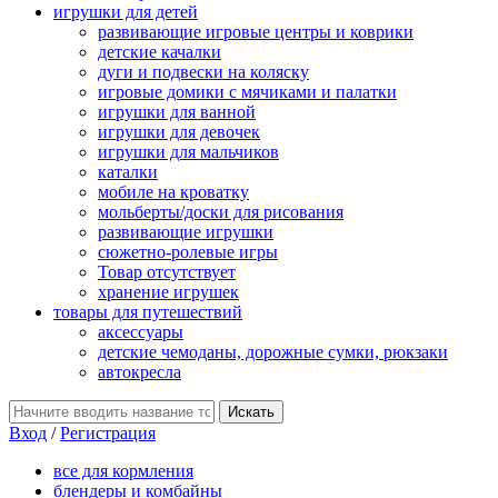
игрушки для детей
развивающие игровые центры и коврики
детские качалки
дуги и подвески на коляску
игровые домики с мячиками и палатки
игрушки для ванной
игрушки для девочек
игрушки для мальчиков
каталки
мобиле на кроватку
мольберты/доски для рисования
развивающие игрушки
сюжетно-ролевые игры
Товар отсутствует
хранение игрушек
товары для путешествий
аксессуары
детские чемоданы, дорожные сумки, рюкзаки
автокресла
Вход
/
Регистрация
все для кормления
блендеры и комбайны