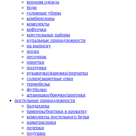
верхняя одежда
боди
головные уборы
комбинезоны
комплекты
кофточки
крестильные наборы
купальные принадлежности
на выписку
носки
песочник
пинетки
ползунки
рукавички/варежки/перчатки
солнцезащитные очки
термобелье
футболки
штанишки/брючки/шортики
постельные принадлежности
балдахины
бамперы/бортики в кроватку
комплекты постельного белья
наматрасники
пеленки
подушки