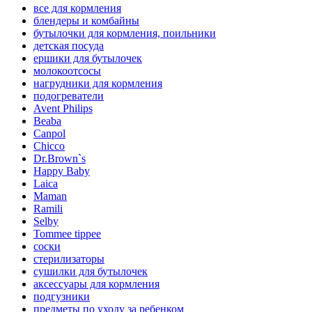
все для кормления
блендеры и комбайны
бутылочки для кормления, поильники
детская посуда
ершики для бутылочек
молокоотсосы
нагрудники для кормления
подогреватели
Avent Philips
Beaba
Canpol
Chicco
Dr.Brown`s
Happy Baby
Laica
Maman
Ramili
Selby
Tommee tippee
соски
стерилизаторы
сушилки для бутылочек
аксессуары для кормления
подгузники
предметы по уходу за ребенком