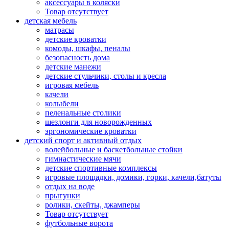
аксессуары в коляски
Товар отсутствует
детская мебель
матрасы
детские кроватки
комоды, шкафы, пеналы
безопасность дома
детские манежи
детские стульчики, столы и кресла
игровая мебель
качели
колыбели
пеленальные столики
шезлонги для новорожденных
эргономические кроватки
детский спорт и активный отдых
волейбольные и баскетбольные стойки
гимнастические мячи
детские спортивные комплексы
игровые площадки, домики, горки, качели,батуты
отдых на воде
прыгунки
ролики, скейты, джамперы
Товар отсутствует
футбольные ворота