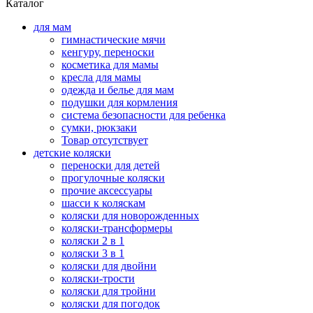
Каталог
для мам
гимнастические мячи
кенгуру, переноски
косметика для мамы
кресла для мамы
одежда и белье для мам
подушки для кормления
система безопасности для ребенка
сумки, рюкзаки
Товар отсутствует
детские коляски
переноски для детей
прогулочные коляски
прочие аксессуары
шасси к коляскам
коляски для новорожденных
коляски-трансформеры
коляски 2 в 1
коляски 3 в 1
коляски для двойни
коляски-трости
коляски для тройни
коляски для погодок