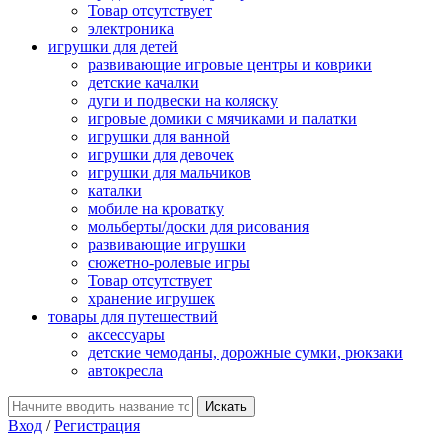
Товар отсутствует
электроника
игрушки для детей
развивающие игровые центры и коврики
детские качалки
дуги и подвески на коляску
игровые домики с мячиками и палатки
игрушки для ванной
игрушки для девочек
игрушки для мальчиков
каталки
мобиле на кроватку
мольберты/доски для рисования
развивающие игрушки
сюжетно-ролевые игры
Товар отсутствует
хранение игрушек
товары для путешествий
аксессуары
детские чемоданы, дорожные сумки, рюкзаки
автокресла
Вход
/
Регистрация