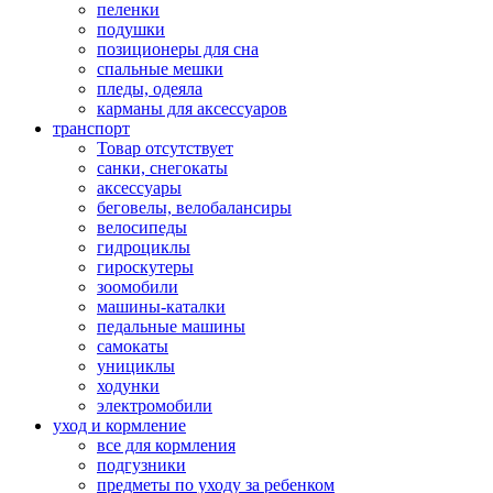
пеленки
подушки
позиционеры для сна
спальные мешки
пледы, одеяла
карманы для аксеcсуаров
транспорт
Товар отсутствует
санки, снегокаты
аксессуары
беговелы, велобалансиры
велосипеды
гидроциклы
гироскутеры
зоомобили
машины-каталки
педальные машины
самокаты
унициклы
ходунки
электромобили
уход и кормление
все для кормления
подгузники
предметы по уходу за ребенком