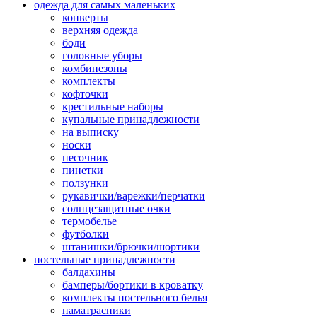
одежда для самых маленьких
конверты
верхняя одежда
боди
головные уборы
комбинезоны
комплекты
кофточки
крестильные наборы
купальные принадлежности
на выписку
носки
песочник
пинетки
ползунки
рукавички/варежки/перчатки
солнцезащитные очки
термобелье
футболки
штанишки/брючки/шортики
постельные принадлежности
балдахины
бамперы/бортики в кроватку
комплекты постельного белья
наматрасники