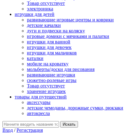
Товар отсутствует
электроника
игрушки для детей
развивающие игровые центры и коврики
детские качалки
дуги и подвески на коляску
игровые домики с мячиками и палатки
игрушки для ванной
игрушки для девочек
игрушки для мальчиков
каталки
мобиле на кроватку
мольберты/доски для рисования
развивающие игрушки
сюжетно-ролевые игры
Товар отсутствует
хранение игрушек
товары для путешествий
аксессуары
детские чемоданы, дорожные сумки, рюкзаки
автокресла
Вход
/
Регистрация