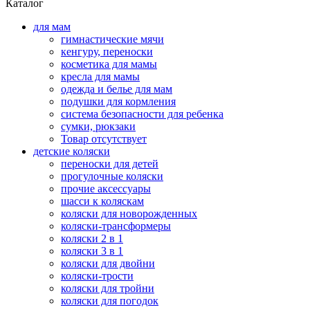
Каталог
для мам
гимнастические мячи
кенгуру, переноски
косметика для мамы
кресла для мамы
одежда и белье для мам
подушки для кормления
система безопасности для ребенка
сумки, рюкзаки
Товар отсутствует
детские коляски
переноски для детей
прогулочные коляски
прочие аксессуары
шасси к коляскам
коляски для новорожденных
коляски-трансформеры
коляски 2 в 1
коляски 3 в 1
коляски для двойни
коляски-трости
коляски для тройни
коляски для погодок