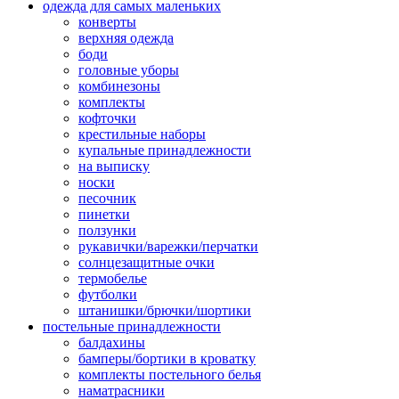
одежда для самых маленьких
конверты
верхняя одежда
боди
головные уборы
комбинезоны
комплекты
кофточки
крестильные наборы
купальные принадлежности
на выписку
носки
песочник
пинетки
ползунки
рукавички/варежки/перчатки
солнцезащитные очки
термобелье
футболки
штанишки/брючки/шортики
постельные принадлежности
балдахины
бамперы/бортики в кроватку
комплекты постельного белья
наматрасники