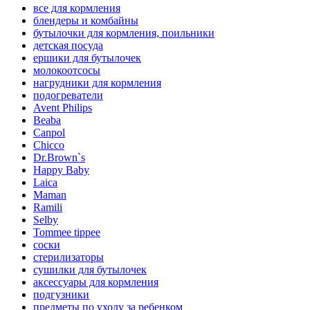
все для кормления
блендеры и комбайны
бутылочки для кормления, поильники
детская посуда
ершики для бутылочек
молокоотсосы
нагрудники для кормления
подогреватели
Avent Philips
Beaba
Canpol
Chicco
Dr.Brown`s
Happy Baby
Laica
Maman
Ramili
Selby
Tommee tippee
соски
стерилизаторы
сушилки для бутылочек
аксессуары для кормления
подгузники
предметы по уходу за ребенком