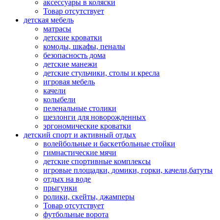
аксессуары в коляски
Товар отсутствует
детская мебель
матрасы
детские кроватки
комоды, шкафы, пеналы
безопасность дома
детские манежи
детские стульчики, столы и кресла
игровая мебель
качели
колыбели
пеленальные столики
шезлонги для новорожденных
эргономические кроватки
детский спорт и активный отдых
волейбольные и баскетбольные стойки
гимнастические мячи
детские спортивные комплексы
игровые площадки, домики, горки, качели,батуты
отдых на воде
прыгунки
ролики, скейты, джамперы
Товар отсутствует
футбольные ворота