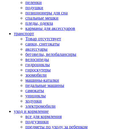
пеленки
подушки
позиционеры для сна
спальные мешки
пледы, одеяла
карманы для аксеcсуаров
транспорт
Товар отсутствует
санки, снегокаты
аксессуары
беговелы, велобалансиры
велосипеды
гидроциклы
гироскутеры
зоомобили
машины-каталки
педальные машины
самокаты
унициклы
ходунки
электромобили
уход и кормление
все для кормления
подгузники
предметы по уходу за ребенком