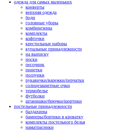
одежда для самых маленьких
конверты
верхняя одежда
боди
головные уборы
комбинезоны
комплекты
кофточки
крестильные наборы
купальные принадлежности
на выписку
носки
песочник
пинетки
ползунки
рукавички/варежки/перчатки
солнцезащитные очки
термобелье
футболки
штанишки/брючки/шортики
постельные принадлежности
балдахины
бамперы/бортики в кроватку
комплекты постельного белья
наматрасники