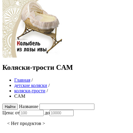
Коляски-трости CAM
Главная
/
детские коляски
/
коляски-трости
/
CAM
Название
Цена:
от
до
< Нет продуктов >