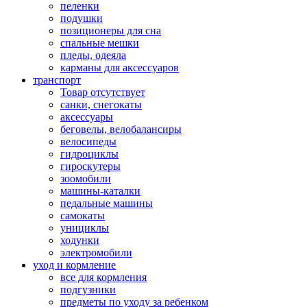
пеленки
подушки
позиционеры для сна
спальные мешки
пледы, одеяла
карманы для аксеcсуаров
транспорт
Товар отсутствует
санки, снегокаты
аксессуары
беговелы, велобалансиры
велосипеды
гидроциклы
гироскутеры
зоомобили
машины-каталки
педальные машины
самокаты
унициклы
ходунки
электромобили
уход и кормление
все для кормления
подгузники
предметы по уходу за ребенком