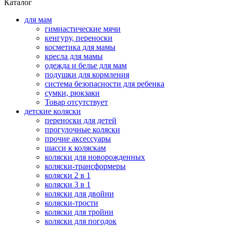
Каталог
для мам
гимнастические мячи
кенгуру, переноски
косметика для мамы
кресла для мамы
одежда и белье для мам
подушки для кормления
система безопасности для ребенка
сумки, рюкзаки
Товар отсутствует
детские коляски
переноски для детей
прогулочные коляски
прочие аксессуары
шасси к коляскам
коляски для новорожденных
коляски-трансформеры
коляски 2 в 1
коляски 3 в 1
коляски для двойни
коляски-трости
коляски для тройни
коляски для погодок