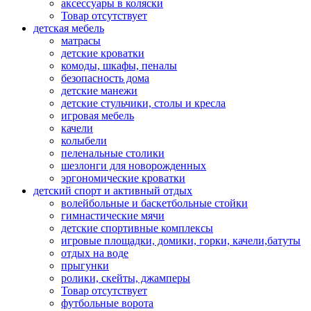
аксессуары в коляски
Товар отсутствует
детская мебель
матрасы
детские кроватки
комоды, шкафы, пеналы
безопасность дома
детские манежи
детские стульчики, столы и кресла
игровая мебель
качели
колыбели
пеленальные столики
шезлонги для новорожденных
эргономические кроватки
детский спорт и активный отдых
волейбольные и баскетбольные стойки
гимнастические мячи
детские спортивные комплексы
игровые площадки, домики, горки, качели,батуты
отдых на воде
прыгунки
ролики, скейты, джамперы
Товар отсутствует
футбольные ворота