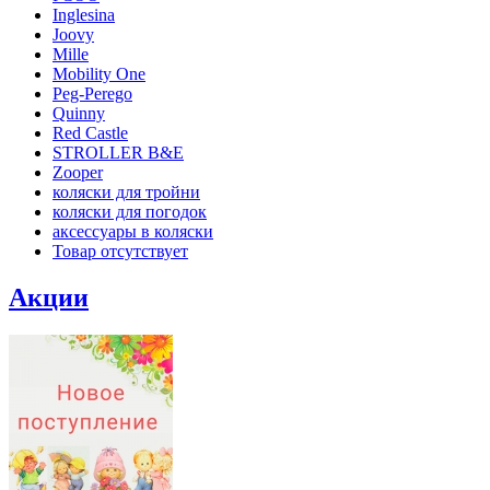
Inglesina
Joovy
Mille
Mobility One
Peg-Perego
Quinny
Red Castle
STROLLER B&E
Zooper
коляски для тройни
коляски для погодок
аксессуары в коляски
Товар отсутствует
Акции