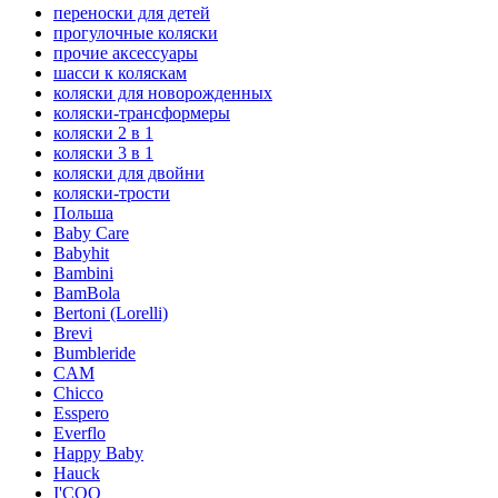
переноски для детей
прогулочные коляски
прочие аксессуары
шасси к коляскам
коляски для новорожденных
коляски-трансформеры
коляски 2 в 1
коляски 3 в 1
коляски для двойни
коляски-трости
Польша
Baby Care
Babyhit
Bambini
BamBola
Bertoni (Lorelli)
Brevi
Bumbleride
CAM
Chicco
Esspero
Everflo
Happy Baby
Hauck
I'COO