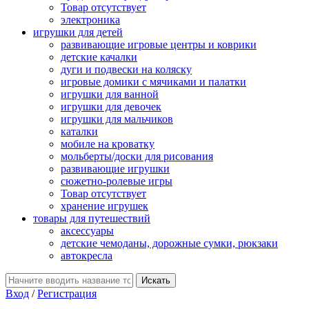
Товар отсутствует
электроника
игрушки для детей
развивающие игровые центры и коврики
детские качалки
дуги и подвески на коляску
игровые домики с мячиками и палатки
игрушки для ванной
игрушки для девочек
игрушки для мальчиков
каталки
мобиле на кроватку
мольберты/доски для рисования
развивающие игрушки
сюжетно-ролевые игры
Товар отсутствует
хранение игрушек
товары для путешествий
аксессуары
детские чемоданы, дорожные сумки, рюкзаки
автокресла
Вход
/
Регистрация