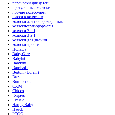
переноски для детей
прогулочные коляски
прочие аксессуары
шасси к коляскам
коляски для новорожденных
коляски-трансформеры
коляски 2 в 1
коляски 3 в 1
коляски для двойни
коляски-трости
Польша
Baby Care
Babyhit
Bambini
BamBola
Bertoni (Lorelli)
Brevi
Bumbleride
CAM
Chicco
Esspero
Everflo
Happy Baby
Hauck
I'COO