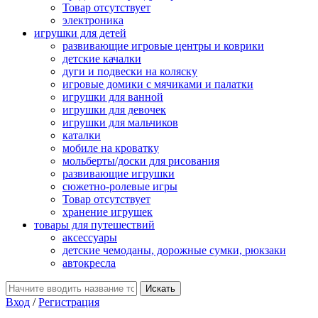
Товар отсутствует
электроника
игрушки для детей
развивающие игровые центры и коврики
детские качалки
дуги и подвески на коляску
игровые домики с мячиками и палатки
игрушки для ванной
игрушки для девочек
игрушки для мальчиков
каталки
мобиле на кроватку
мольберты/доски для рисования
развивающие игрушки
сюжетно-ролевые игры
Товар отсутствует
хранение игрушек
товары для путешествий
аксессуары
детские чемоданы, дорожные сумки, рюкзаки
автокресла
Вход
/
Регистрация