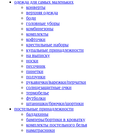
одежда для самых маленьких
конверты
верхняя одежда
боди
головные уборы
комбинезоны
комплекты
кофточки
крестильные наборы
купальные принадлежности
на выписку
носки
песочник
пинетки
ползунки
рукавички/варежки/перчатки
солнцезащитные очки
термобелье
футболки
штанишки/брючки/шортики
постельные принадлежности
балдахины
бамперы/бортики в кроватку
комплекты постельного белья
наматрасники