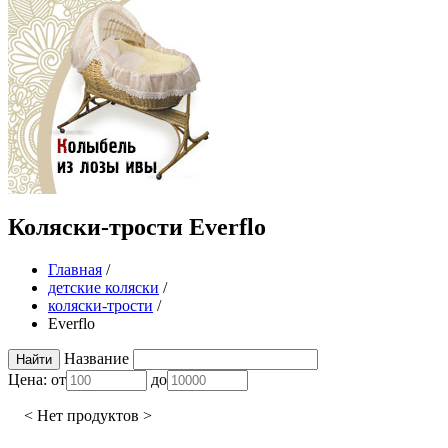
Коляски-трости Everflo
Главная
/
детские коляски
/
коляски-трости
/
Everflo
Название
Цена:
от
до
< Нет продуктов >