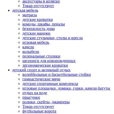
аксессуары в коляски
Товар отсутствует
детская мебель
матрасы
детские кроватки
комоды, шкафы, пеналы
безопасность дома
детские манежи
детские стульчики, столы и кресла
игровая мебель
качели
колыбели
пеленальные столики
шезлонги для новорожденных
эргономические кроватки
детский спорт и активный отдых
волейбольные и баскетбольные стойки
гимнастические мячи
детские спортивные комплексы
игровые площадки, домики, горки, качели,батуты
отдых на воде
прыгунки
ролики, скейты, джамперы
Товар отсутствует
футбольные ворота