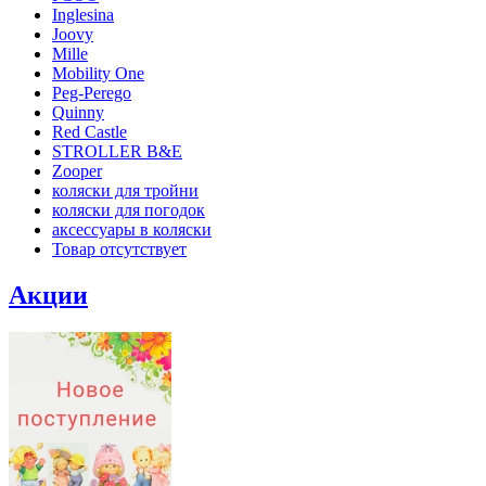
Inglesina
Joovy
Mille
Mobility One
Peg-Perego
Quinny
Red Castle
STROLLER B&E
Zooper
коляски для тройни
коляски для погодок
аксессуары в коляски
Товар отсутствует
Акции