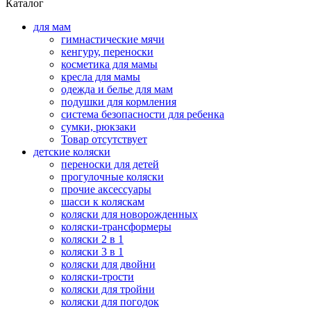
Каталог
для мам
гимнастические мячи
кенгуру, переноски
косметика для мамы
кресла для мамы
одежда и белье для мам
подушки для кормления
система безопасности для ребенка
сумки, рюкзаки
Товар отсутствует
детские коляски
переноски для детей
прогулочные коляски
прочие аксессуары
шасси к коляскам
коляски для новорожденных
коляски-трансформеры
коляски 2 в 1
коляски 3 в 1
коляски для двойни
коляски-трости
коляски для тройни
коляски для погодок