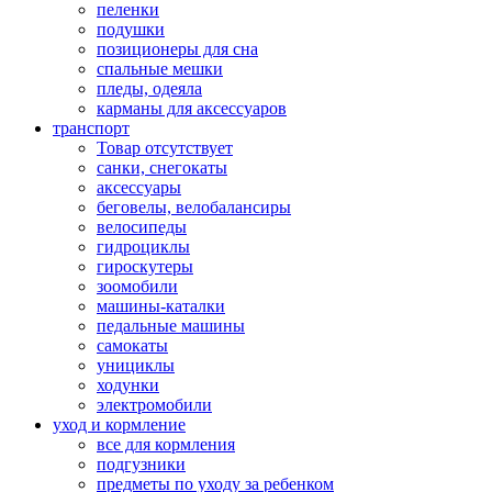
пеленки
подушки
позиционеры для сна
спальные мешки
пледы, одеяла
карманы для аксеcсуаров
транспорт
Товар отсутствует
санки, снегокаты
аксессуары
беговелы, велобалансиры
велосипеды
гидроциклы
гироскутеры
зоомобили
машины-каталки
педальные машины
самокаты
унициклы
ходунки
электромобили
уход и кормление
все для кормления
подгузники
предметы по уходу за ребенком