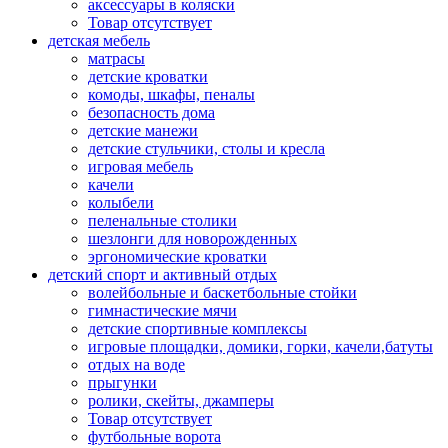
аксессуары в коляски
Товар отсутствует
детская мебель
матрасы
детские кроватки
комоды, шкафы, пеналы
безопасность дома
детские манежи
детские стульчики, столы и кресла
игровая мебель
качели
колыбели
пеленальные столики
шезлонги для новорожденных
эргономические кроватки
детский спорт и активный отдых
волейбольные и баскетбольные стойки
гимнастические мячи
детские спортивные комплексы
игровые площадки, домики, горки, качели,батуты
отдых на воде
прыгунки
ролики, скейты, джамперы
Товар отсутствует
футбольные ворота