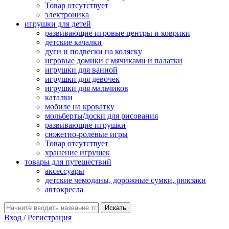
Товар отсутствует
электроника
игрушки для детей
развивающие игровые центры и коврики
детские качалки
дуги и подвески на коляску
игровые домики с мячиками и палатки
игрушки для ванной
игрушки для девочек
игрушки для мальчиков
каталки
мобиле на кроватку
мольберты/доски для рисования
развивающие игрушки
сюжетно-ролевые игры
Товар отсутствует
хранение игрушек
товары для путешествий
аксессуары
детские чемоданы, дорожные сумки, рюкзаки
автокресла
Вход
/
Регистрация