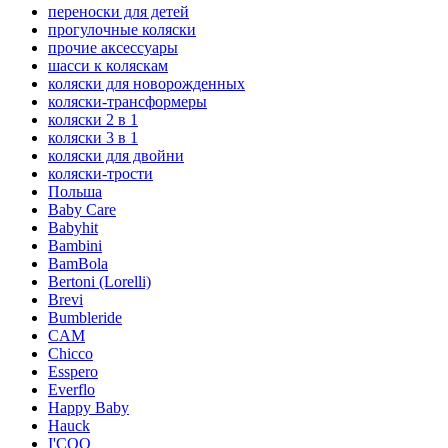
переноски для детей
прогулочные коляски
прочие аксессуары
шасси к коляскам
коляски для новорожденных
коляски-трансформеры
коляски 2 в 1
коляски 3 в 1
коляски для двойни
коляски-трости
Польша
Baby Care
Babyhit
Bambini
BamBola
Bertoni (Lorelli)
Brevi
Bumbleride
CAM
Chicco
Esspero
Everflo
Happy Baby
Hauck
I'COO