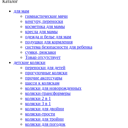
Каталог
для мам
гимнастические мячи
кенгуру, переноски
косметика для мамы
кресла для мамы
одежда и белье для мам
подушки для кормления
система безопасности для ребенка
сумки, рюкзаки
Товар отсутствует
детские коляски
переноски для детей
прогулочные коляски
прочие аксессуары
шасси к коляскам
коляски для новорожденных
коляски-трансформеры
коляски 2 в 1
коляски 3 в 1
коляски для двойни
коляски-трости
коляски для тройни
коляски для погодок