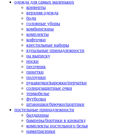
одежда для самых маленьких
конверты
верхняя одежда
боди
головные уборы
комбинезоны
комплекты
кофточки
крестильные наборы
купальные принадлежности
на выписку
носки
песочник
пинетки
ползунки
рукавички/варежки/перчатки
солнцезащитные очки
термобелье
футболки
штанишки/брючки/шортики
постельные принадлежности
балдахины
бамперы/бортики в кроватку
комплекты постельного белья
наматрасники