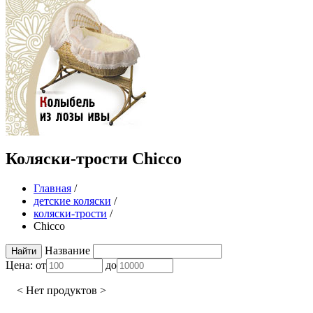
Коляски-трости Chicco
Главная
/
детские коляски
/
коляски-трости
/
Chicco
Название
Цена:
от
до
< Нет продуктов >