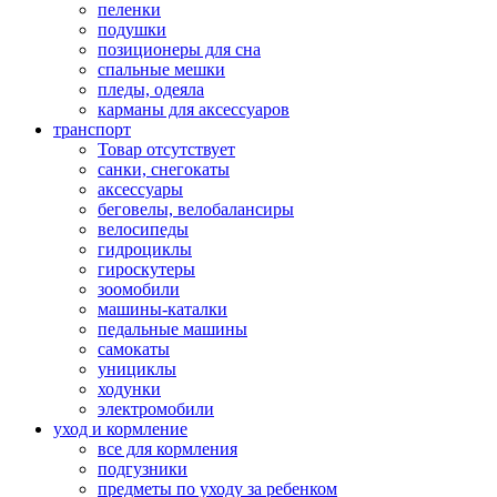
пеленки
подушки
позиционеры для сна
спальные мешки
пледы, одеяла
карманы для аксеcсуаров
транспорт
Товар отсутствует
санки, снегокаты
аксессуары
беговелы, велобалансиры
велосипеды
гидроциклы
гироскутеры
зоомобили
машины-каталки
педальные машины
самокаты
унициклы
ходунки
электромобили
уход и кормление
все для кормления
подгузники
предметы по уходу за ребенком