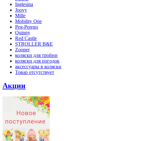
Inglesina
Joovy
Mille
Mobility One
Peg-Perego
Quinny
Red Castle
STROLLER B&E
Zooper
коляски для тройни
коляски для погодок
аксессуары в коляски
Товар отсутствует
Акции