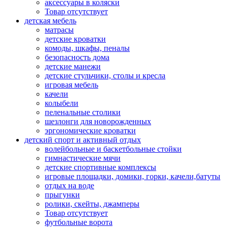
аксессуары в коляски
Товар отсутствует
детская мебель
матрасы
детские кроватки
комоды, шкафы, пеналы
безопасность дома
детские манежи
детские стульчики, столы и кресла
игровая мебель
качели
колыбели
пеленальные столики
шезлонги для новорожденных
эргономические кроватки
детский спорт и активный отдых
волейбольные и баскетбольные стойки
гимнастические мячи
детские спортивные комплексы
игровые площадки, домики, горки, качели,батуты
отдых на воде
прыгунки
ролики, скейты, джамперы
Товар отсутствует
футбольные ворота