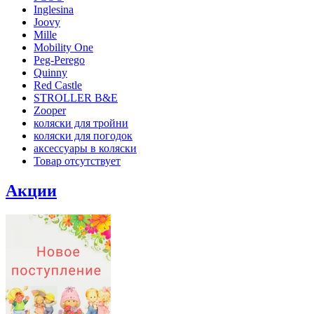
Inglesina
Joovy
Mille
Mobility One
Peg-Perego
Quinny
Red Castle
STROLLER B&E
Zooper
коляски для тройни
коляски для погодок
аксессуары в коляски
Товар отсутствует
Акции