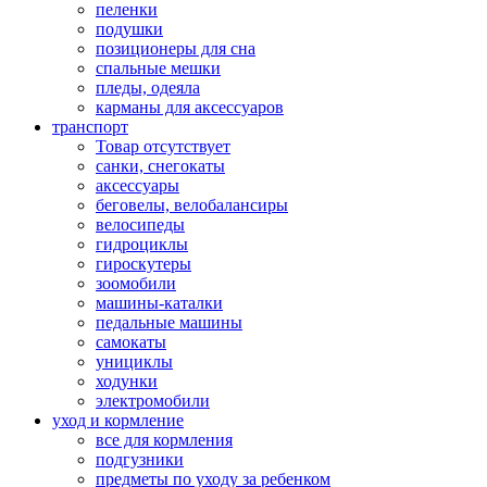
пеленки
подушки
позиционеры для сна
спальные мешки
пледы, одеяла
карманы для аксеcсуаров
транспорт
Товар отсутствует
санки, снегокаты
аксессуары
беговелы, велобалансиры
велосипеды
гидроциклы
гироскутеры
зоомобили
машины-каталки
педальные машины
самокаты
унициклы
ходунки
электромобили
уход и кормление
все для кормления
подгузники
предметы по уходу за ребенком