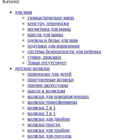
Каталог
для мам
гимнастические мячи
кенгуру, переноски
косметика для мамы
кресла для мамы
одежда и белье для мам
подушки для кормления
система безопасности для ребенка
сумки, рюкзаки
Товар отсутствует
детские коляски
переноски для детей
прогулочные коляски
прочие аксессуары
шасси к коляскам
коляски для новорожденных
коляски-трансформеры
коляски 2 в 1
коляски 3 в 1
коляски для двойни
коляски-трости
коляски для тройни
коляски для погодок