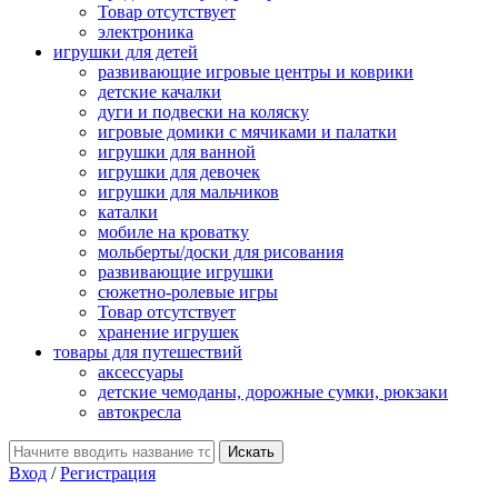
Товар отсутствует
электроника
игрушки для детей
развивающие игровые центры и коврики
детские качалки
дуги и подвески на коляску
игровые домики с мячиками и палатки
игрушки для ванной
игрушки для девочек
игрушки для мальчиков
каталки
мобиле на кроватку
мольберты/доски для рисования
развивающие игрушки
сюжетно-ролевые игры
Товар отсутствует
хранение игрушек
товары для путешествий
аксессуары
детские чемоданы, дорожные сумки, рюкзаки
автокресла
Вход
/
Регистрация