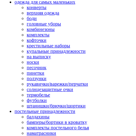
одежда для самых маленьких
конверты
верхняя одежда
боди
головные уборы
комбинезоны
комплекты
кофточки
крестильные наборы
купальные принадлежности
на выписку
носки
песочник
пинетки
ползунки
рукавички/варежки/перчатки
солнцезащитные очки
термобелье
футболки
штанишки/брючки/шортики
постельные принадлежности
балдахины
бамперы/бортики в кроватку
комплекты постельного белья
наматрасники