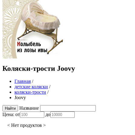
Коляски-трости Joovy
Главная
/
детские коляски
/
коляски-трости
/
Joovy
Название
Цена:
от
до
< Нет продуктов >