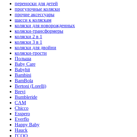
переноски для детей
прогулочные коляски
прочие аксессуары
шасси к коляскам
коляски для новорожденных
коляски-трансформеры
коляски 2 в 1
коляски 3 в 1
коляски для двойни
коляски-трости
Польша
Baby Care
Babyhit
Bambini
BamBola
Bertoni (Lorelli)
Brevi
Bumbleride
CAM
Chicco
Esspero
Everflo
Happy Baby
Hauck
I'COO